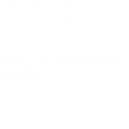
10. Sobre el respaldo de Javier Milei
“Si yo, siendo un tipo honesto, renunciaba, después iban a venir
por otros. Tenía todo para demostrarle a Javier Milei que las
acusaciones eran falsas y el Presidente confió en mí”.
Adorni presentó su declaración jurada tras la polémica:
«Con mi mujer ahorramos toda la vida»
Además, Adorni aseguró que cuenta con el apoyo total de la Casa
Rosada:
“Desde el primer momento tuve apoyo del Presidente, de
Karina Milei
y de todo el gabinete.
El respaldo es absoluto. Saben
que soy un hombre de bien
”
.
Notas Destacadas