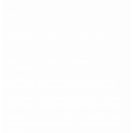
Etiquetas
Escándalo
Polemica
Gobierno
coronavirus
tensión
Elecciones
Alberto Fernandez
Macri
Argentina
cristina kirchner
mauricio macri
Dolar
FMI
Economia
Diputados
Cambiemos
Salud
PASO
Milei
Senado
juntos por el cambio
casos
inflacion
Congreso
CFK
Lo más visto
Heladas y frío extremo: el pronóstico del SMN para
esta semana
Inflación: por qué el dato de la Ciudad genera
preocupación por la medición a nivel nacional
El patrimonio de Adorni, bajo la lupa: los fondos,
propiedades y criptoactivos que analiza la Justicia
Tragedia en Santa Fe: quién era Fernando Cappi, el
experto en kitesurf que murió y su novia grabó el
accidente