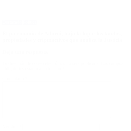
Destacado
Política
El patrimonio de Adorni, bajo la lupa: los fondos,
propiedades y criptoactivos que analiza la Justicia
Deja una respuesta
Tu dirección de correo electrónico no será publicada.
Los campos
obligatorios están marcados con
*
Comentario
*
Nombre
*