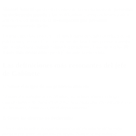
Manuel Adorni
quedó en el centro de la escena luego de
presentar
su declaración jurada
y las rectificativas correspondientes a años
anteriores, en medio de la
investigación por presunto
enriquecimiento ilícito.
En una entrevista con LN+, el funcionario defendió el origen de su
patrimonio, reconoció errores en sus declaraciones previas y aseguró
que regularizará cualquier situación pendiente. Estas fueron las
10
frases más destacadas
que dejó durante la entrevista.
Las definiciones más resonantes del jefe
de Gabinete
1. Sobre el origen de sus primeros ahorros
“Empecé a trabajar a los 18 años, mi primer dinero lo hago
cuando fallece mi papá en el 2002, una plata que encontramos con
mi hermano, Francisco, en el departamento”.
2. Sobre los ahorros no declarados
“No lo declaramos porque la manera de escaparse de la vieja
política era tener un ahorro en negro. Nunca se me hubiese