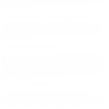
rectificativas 2023 y 2024, siempre hablando de la Oficina
Anticorrupción”.
7. Sobre la explicación legal que recibió por sus ahorros
“Lo que me explica el abogado es que, si obtuve mis ahorros en
negro, es de segundo orden. Entonces ahí me empieza a explicar
que yo debía decir que al ahorro lo había obtenido previo a mi
función pública”.
8. Sobre sus inversiones en Bitcoin
“Después que conozco a mi mujer, nos casamos y unificamos
nuestros ahorros. En 2013 empiezo a incursionar en el mundo del
bitcoin, en 2014 empiezo a invertir fuerte en bitcoin, de hecho mi
mujer no estaba de acuerdo. Entre 2014 y 2018 ganamos bastante
dinero con esta inversión.
Reconstruyendo la historia, invertimos
US$200.000 y ganamos US$300.000
”.
9. Sobre el origen de los dólares declarados
“Esos dólares surgen de 25 años de haber invertido. La
criptomoneda era mi manera de demostrar mis ahorros previos a la
función pública. Después fueron 25 años de trabajar con mi mujer
en el sector privado y de ahorrar en negro con ella”.