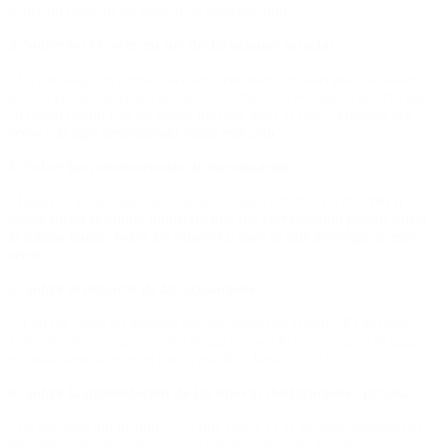
ocurrido ahorrar en blanco en aquellos años”.
3. Sobre los errores en sus declaraciones juradas
“Lo que hago es copiar mis declaraciones juradas patrimoniales
que yo venía haciendo, donde no había incorporado el ahorro que
yo había hecho con mi mujer durante toda la vida.
Arrastro ese
error y lo sigo arrastrando hasta este año
”.
4. Sobre las consecuencias de esa situación
“Hago un mea culpa, por supuesto que cometí un error.
Voy a
pagar hasta el último impuesto que me corresponda pagar, hasta
la última multa, todos los intereses, todo lo que devenga de este
error
”.
5. Sobre el impacto de las acusaciones
“A mí me dolió un montón que me traten de chorro. Es terrible.
Entendí entonces que no me podía ir, todo lo hice en la actividad
privada, nunca tuve un cargo público, hasta 2023”.
6. Sobre la presentación de las nuevas declaraciones juradas
“La declaración jurada 2025 que vence el 31 de julio próximo la
presenté antes de entrar acá, y también presenté las declaraciones