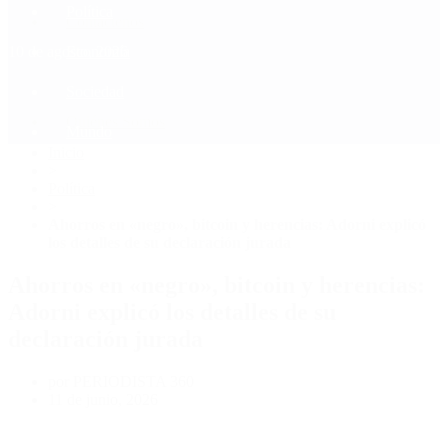
Política
Contactenos
10 de agosto, 2026
Economía
Sociedad
Quiénes Somos
Mundo
Inicio
>
Política
>
Ahorros en «negro», bitcoin y herencias: Adorni explicó
los detalles de su declaración jurada
Ahorros en «negro», bitcoin y herencias:
Adorni explicó los detalles de su
declaración jurada
por PERIODISTA 360
11 de junio, 2026