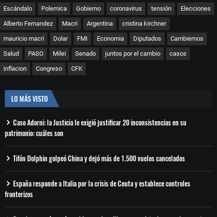
Escándalo
Polemica
Gobierno
coronavirus
tensión
Elecciones
Alberto Fernandez
Macri
Argentina
cristina kirchner
mauricio macri
Dolar
FMI
Economia
Diputados
Cambiemos
Salud
PASO
Milei
Senado
juntos por el cambio
casos
inflacion
Congreso
CFK
LO MÁS VISTO
Caso Adorni: la Justicia le exigió justificar 20 inconsistencias en su
patrimonio: cuáles son
Tifón Dolphin golpeó China y dejó más de 1.500 vuelos cancelados
España responde a Italia por la crisis de Ceuta y establece controles
fronterizos