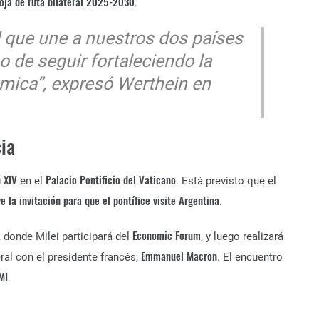
oja de ruta bilateral 2025-2030
.
 que une a nuestros dos países
 de seguir fortaleciendo la
ómica”, expresó Werthein en
cia
 XIV
Palacio Pontificio del Vaticano
en el
. Está previsto que el
e la invitación para que el pontífice visite Argentina
.
Economic Forum
, donde Milei participará del
, y luego realizará
Emmanuel Macron
ral con el presidente francés,
. El encuentro
MI
.