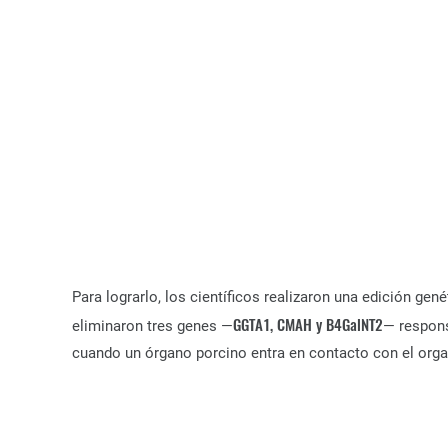
Para lograrlo, los científicos realizaron una edición g
GGTA1, CMAH y B4GalNT2
eliminaron tres genes —
— respons
cuando un órgano porcino entra en contacto con el or