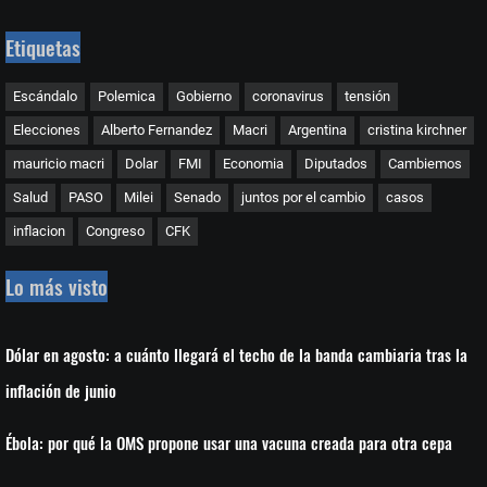
Etiquetas
Escándalo
Polemica
Gobierno
coronavirus
tensión
Elecciones
Alberto Fernandez
Macri
Argentina
cristina kirchner
mauricio macri
Dolar
FMI
Economia
Diputados
Cambiemos
Salud
PASO
Milei
Senado
juntos por el cambio
casos
inflacion
Congreso
CFK
Lo más visto
Dólar en agosto: a cuánto llegará el techo de la banda cambiaria tras la
inflación de junio
Ébola: por qué la OMS propone usar una vacuna creada para otra cepa