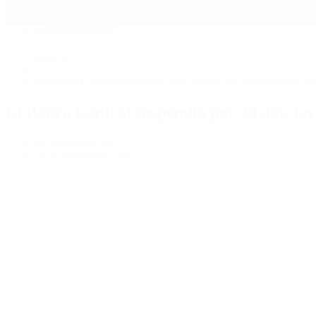
Mundo
Quiénes Somos
Inicio
>
Política
>
El Banco Central suspendió por 30 días las operaciones de
El Banco Central suspendió por 30 días la
por Periodista 360
10 de noviembre, 2017