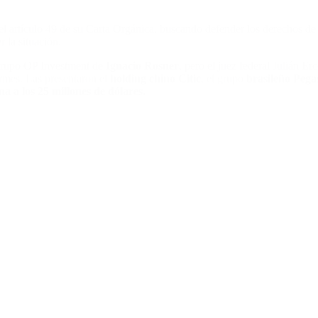
n el artículo 49 de su Carta Orgánica, buscando defender los derechos de
r la situación.
grupo OP Investment de
Ignacio Rosner
, pero el juez federal Julián Er
irmes. Las presentaron el
holding chino Citic
, el grupo
brasileño Pega
na a los 25 millones de dólares.