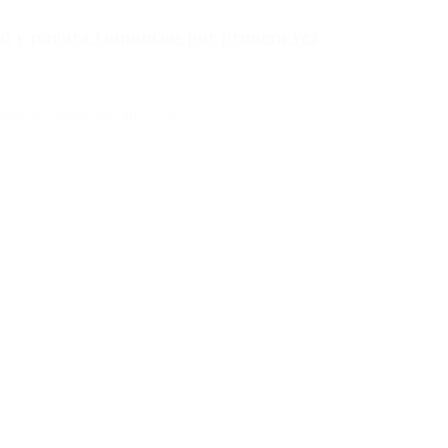
rd y pagará Ganancias por primera vez
gatorios están marcados con
*