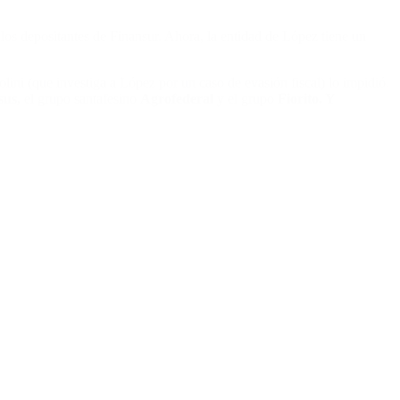
 los depositantes de Finansur. Ahora, la entidad de López tiene un
colini (que investiga a López por un caso de evasión fiscal) lo impidió.
sus,
el grupo santafesino
Agrofederal
y el grupo
Fiorito. Y