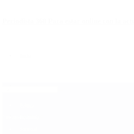
Periodista 360 Para estar online con la ac
Inicio
Destacado
Política
Contactenos
7 de agosto, 2026
Economía
Sociedad