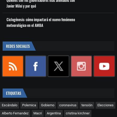
Quiénes son los gobernadores más alineados con
Javier Milei y por qué
Ciclogénesis: cómo impactará el nuevo fenómeno
meteorológico en el AMBA
REDES SOCIALES
ETIQUETAS
Escándalo
Polemica
Gobierno
coronavirus
tensión
Elecciones
Alberto Fernandez
Macri
Argentina
cristina kirchner