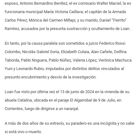
esposo, Antonio Bernardino Benítez; el ex comisario Walter Maciel; la ex
funcionaria municipal María Victoria Caillava; el capitán de la Armada
Carlos Pérez; Mónica del Carmen Millapi, y su marido, Daniel “Fierrito”
Ramírez, acusados por la presunta sustracción y ocultamiento de Loan.
En tanto, por la causa paralela son sometidos a juicio Federico Rossi
Colombo, Nicolás Gabriel Soria, Elizabeth Cutaia, Alan Cañete, Delfina
Taborda, Pablo Noguera, Pablo Núñez, Valeria López, Verónica Machuca
Yuni y Leonardo Rubio, imputados por distintos delitos vinculados al
presunto encubrimiento y desvío de la investigación.
Loan fue visto por última vez el 13 de junio de 2024 en la vivienda de su
abuela Catalina, ubicada en el paraje El Algarrobal de 9 de Julio, en
Corrientes, luego de dirigirse a un naranjal.
A más de dos años de su extravío, su paradero es una incógnita y no sabe
si está vivo o muerto.