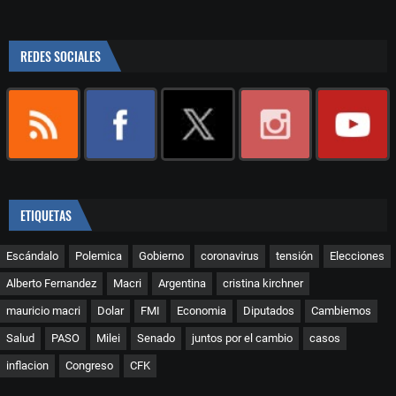
REDES SOCIALES
ETIQUETAS
Escándalo
Polemica
Gobierno
coronavirus
tensión
Elecciones
Alberto Fernandez
Macri
Argentina
cristina kirchner
mauricio macri
Dolar
FMI
Economia
Diputados
Cambiemos
Salud
PASO
Milei
Senado
juntos por el cambio
casos
inflacion
Congreso
CFK