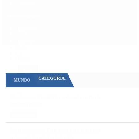
Política
Contactenos
7 de agosto, 2026
Economía
Sociedad
Quiénes Somos
Mundo
Inicio
>
Mundo
CATEGORÍA:
MUNDO
Detuvieron al hijo del Chapo Guzmán en fuerte
operativo militar
LEER MÁS
Navidad ortodoxa: Putin ordena el alto el fuego
en Ucrania durante la celebración