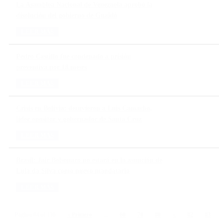
La Asamblea Nacional de Venezuela aprobó la
disolución del gobierno de Guaidó
LEER MÁS
Pedro Castillo fue condenado a prisión
preventiva por 18 meses
LEER MÁS
Crisis en Bolivia: detuvieron a Luis Camacho,
líder opositor y gobernador de Santa Cruz
LEER MÁS
Brasil: Jair Bolsonaro no estará en la asunción de
Lula da Silva como nuevo mandatario
LEER MÁS
Página 84 of 136
« Primero
...
60
70
80
«
82
83