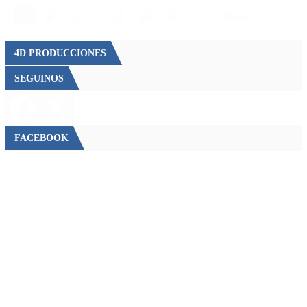
84
85
86
»
90
100
110
...
Último »
4D PRODUCCIONES
SEGUINOS
FACEBOOK