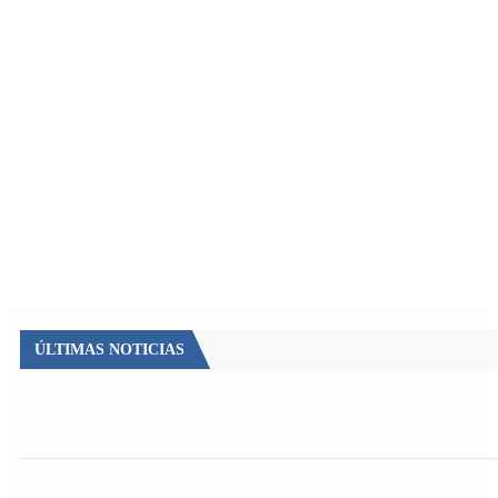
ÚLTIMAS NOTICIAS
Qué dijo Candela Arizaga tras el escándalo con
Facundo Moyano
Quiénes declararon en el juicio por la