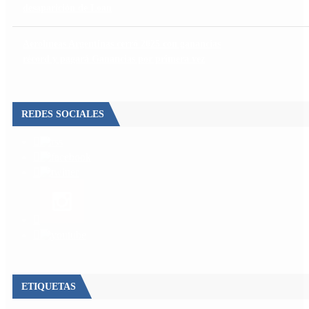
desaparición de Loan
Aerolíneas Argentinas cerró 2025 con ganancias
récord y pagará Ganancias por primera vez
REDES SOCIALES
ETIQUETAS