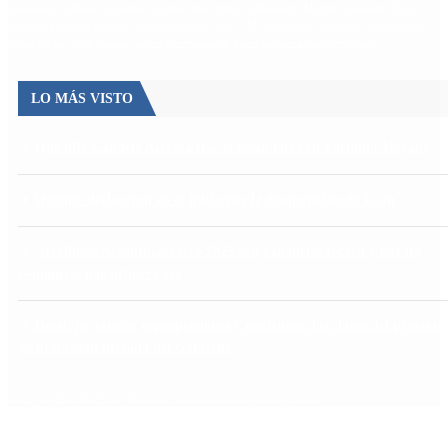
Escándalo
Polemica
Gobierno
coronavirus
tensión
Elecciones
Alberto Fernandez
Macri
Argentina
cristina kirchner
mauricio macri
Dolar
FMI
Economia
Diputados
Cambiemos
Salud
PASO
Milei
Senado
juntos por el cambio
casos
inflacion
Congreso
CFK
LO MÁS VISTO
Qué dijo Candela Arizaga tras el escándalo con Facundo Moyano
Quiénes declararon en el juicio por la desaparición de Loan
Aerolíneas Argentinas cerró 2025 con ganancias récord y pagará
Ganancias por primera vez
Desalojos exprés, expropiaciones y escrituras: las claves del proyecto
de propiedad privada del Gobierno
Copyright 2025 © Todos los derechos reservados