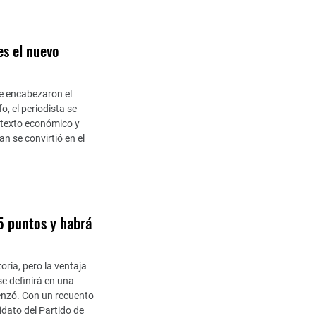
es el nuevo
ue encabezaron el
o, el periodista se
ntexto económico y
n se convirtió en el
5 puntos y habrá
toria, pero la ventaja
se definirá en una
enzó. Con un recuento
idato del Partido de