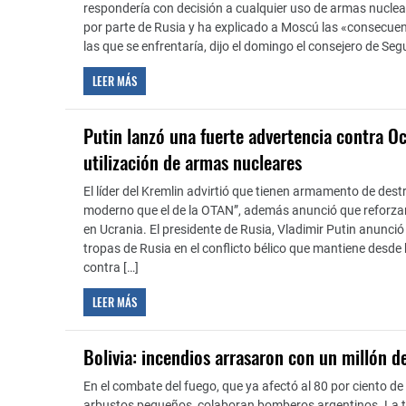
respondería con decisión a cualquier uso de armas nuclea
por parte de Rusia y ha explicado a Moscú las «consecuen
las que se enfrentaría, dijo el domingo el consejero de Seg
LEER MÁS
Putin lanzó una fuerte advertencia contra Oc
utilización de armas nucleares
El líder del Kremlin advirtió que tienen armamento de de
moderno que el de la OTAN”, además anunció que reforzar
en Ucrania. El presidente de Rusia, Vladimir Putin anunció 
tropas de Rusia en el conflicto bélico que mantiene desde
contra […]
LEER MÁS
Bolivia: incendios arrasaron con un millón d
En el combate del fuego, que ya afectó al 80 por ciento de
arbustos pequeños, colaboran bomberos argentinos. La