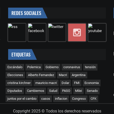
REDES SOCIALES
ETIQUETAS
Escándalo
Polemica
Gobierno
coronavirus
tensión
Elecciones
Alberto Fernandez
Macri
Argentina
cristina kirchner
mauricio macri
Dolar
FMI
Economia
Diputados
Cambiemos
Salud
PASO
Milei
Senado
juntos por el cambio
casos
inflacion
Congreso
CFK
Copyright 2025 © Todos los derechos reservados