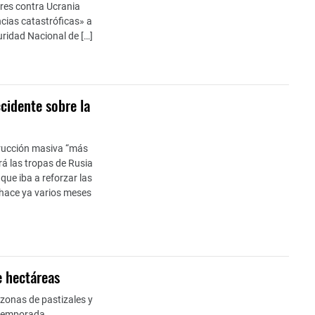
res contra Ucrania
cias catastróficas» a
uridad Nacional de […]
cidente sobre la
strucción masiva “más
á las tropas de Rusia
que iba a reforzar las
 hace ya varios meses
e hectáreas
 zonas de pastizales y
 temporada