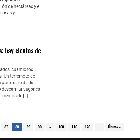
llón de hectáreas y el
scosas y
s: hay cientos de
sados, cuantiosos
s. Un terremoto de
 parte sureste de
o descarrilar vagones
 cientos de […]
87
88
89
90
»
100
110
120
...
Último »