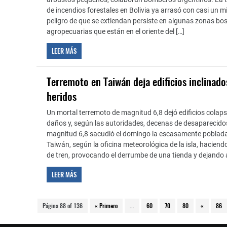
de incendios forestales en Bolivia ya arrasó con casi un mi
peligro de que se extiendan persiste en algunas zonas bo
agropecuarias que están en el oriente del […]
LEER MÁS
Terremoto en Taiwán deja edificios inclinado
heridos
Un mortal terremoto de magnitud 6,8 dejó edificios colap
daños y, según las autoridades, decenas de desaparecido
magnitud 6,8 sacudió el domingo la escasamente poblada
Taiwán, según la oficina meteorológica de la isla, haciend
de tren, provocando el derrumbe de una tienda y dejando a
LEER MÁS
Página 88 of 136
« Primero
...
60
70
80
«
86