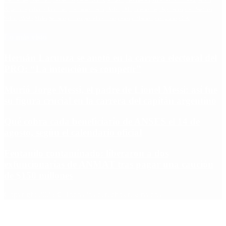
Escándalo
Polemica
Gobierno
coronavirus
tensión
Elecciones
Alberto Fernandez
Macri
Argentina
cristina kirchner
mauricio macri
Dolar
FMI
Economia
Diputados
Cambiemos
Salud
PASO
Milei
Senado
juntos por el cambio
casos
inflacion
Congreso
CFK
Lo más visto
Hernán Lacunza se anotó en la carrera electoral del
PRO: “La intención es competir”
Murió Jorge Messi, el padre de Lionel Messi: así fue
su figura crucial en la carrera del capitán argentino
Qué cobra cada beneficiario de ANSES el 14 de
agosto, según el calendario oficial
Fentanilo contaminado: liberaron a dos
exfuncionarias de ANMAT tras pagar una caución
de $150 millones
Copyright 2025 © Todos los derechos reservados