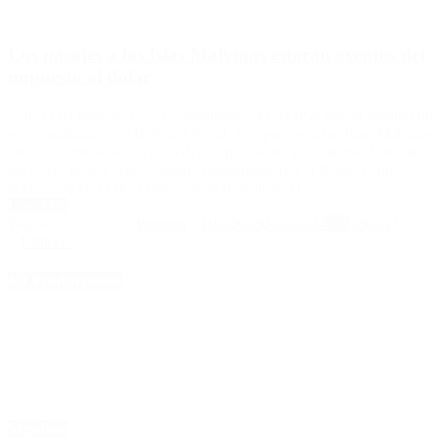
Los pasajes a las Islas Malvinas estarán exentos del
impuesto al dólar
Ante el reclamo de los excombatientes, la AFIP aclaró la medida que
se formalizará en el Boletín Oficial. Los pasajes a las Islas Malvinas
estarán exentos del recargo del 30 por ciento por tratarse de territorio
nacional, pese a estar ocupado ilegalmente por el Reino Unido,
aclaró hoy la AFIP. A través de la Resolución […]
Leer Más
Página 335 of 339
« Primero
...
310
320
330
«
333
334
335
336
337
»
...
Último »
4D Producciones
Seguinos