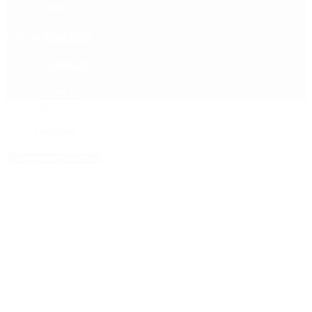
Política
Contactenos
8 de agosto, 2026
Economía
Sociedad
Quiénes Somos
Mundo
Inicio
>
Sociedad
Categoría:
Sociedad