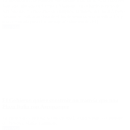
La movilización se realizará este sábado a las 18:30 en la Plaza del
Vaticano, ubicada en Cerrito y Viamonte, en el barrio porteño de
San Nicolás. A cinco años de cumplirse la muerte del fiscal Alberto
Nisman se realizarán durante el fin de semana, una movilización y
una ceremonia para el homenaje al exintegrante del […]
Leer Más
El Gobierno quiere construir un tranvía que una
Plaza Italia con Aeroparque
La intención es mejorar la conectividad, según remarcó el ministro
de Turismo, Matías Lammens.
Leer Más