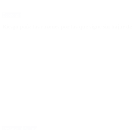
Economía
Riesgo país: las razones por las que sigue sin bajar de
Destacado
Política