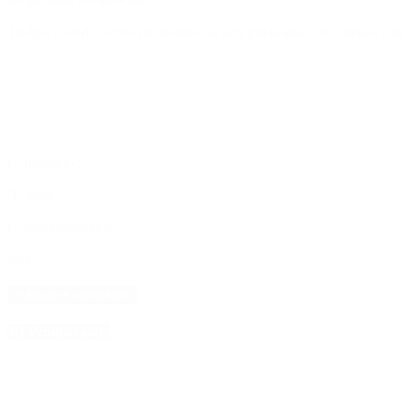
Tu dirección de correo electrónico no será publicada.
Los campos obli
Comentario
*
Nombre
*
Correo electrónico
*
Web
4D Producciones