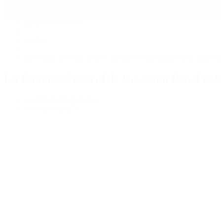
Mundo
Quiénes Somos
Inicio
>
Política
>
La Cámara Federal de Casación Penal ratificó la prisión do
La Cámara Federal de Casación Penal ratif
por PERIODISTA 360
11 de julio, 2025