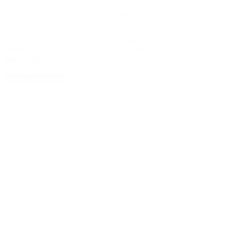
Cabe resaltar que Cristina Kirchner fue condenada a seis años de prisi
condenados, el empresario Lázaro Báez, el extitular de Vialidad Naci
Por lo pronto, uno de los puntos con respecto a la domiciliaria que re
cambios y los jueces recordaron que un cambio de lugar no puede ser di
Buenos Aires
.
Notas Destacadas