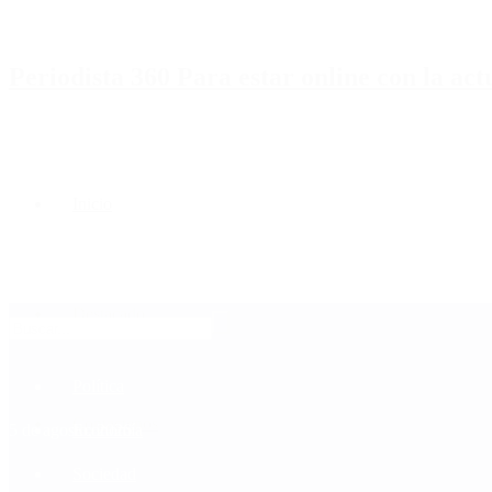
Periodista 360 Para estar online con la ac
Inicio
Destacado
Política
Contactenos
5 de agosto, 2026
Economía
Sociedad