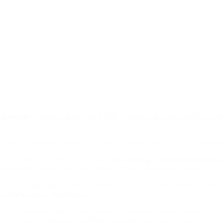
domicilio ubicado en San José 1111 y sostuvo que sea con el uso de t
eberá continuar cumpliendo la prisión domiciliaria en el departamento
 para evitar conflictos en la zona,
se resolvió que la expresidenta no
a exmandataria cumple adecuadamente con las condiciones impuestas.
a defensa para que no utilice tobillera electrónica. Sin embargo, el Tri
 el dispositivo electrónico
.
a de autorización previa para visitas no incluidas en una nómina. Entre 
gos procesales como a la seguridad personal de la expresidenta.