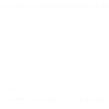
Quiénes son los gobernadores más alineados con Javie
Sociedad
Ciclogénesis: cómo impactará el nuevo fenómeno met
Deja una respuesta