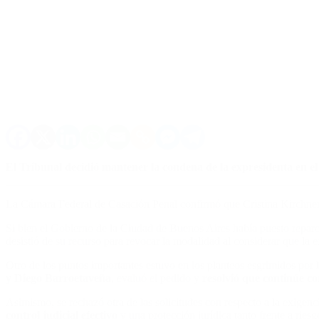
El Tribunal decidió mantener la condena de la expresidenta en el 
La Cámara Federal de Casación Penal confirmó que Cristina Kirchner d
Si bien el Gobierno de la Ciudad de Buenos Aires había puesto reparos
desistió de su recurso para revocar la modalidad al considerar que l
Otro de los puntos importantes estuvo en los planteos esgrimidos por l
y Diego Barroetaveña
, evaluó el pedido y
resolvió que continúe con
Asimismo, se rechazó otra de las solicitudes con respecto a la exigenci
control judicial efectivo
y una protección jurídica tanto frente a ries