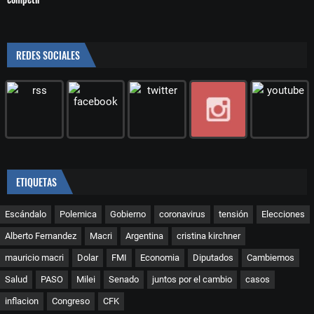
REDES SOCIALES
ETIQUETAS
Escándalo
Polemica
Gobierno
coronavirus
tensión
Elecciones
Alberto Fernandez
Macri
Argentina
cristina kirchner
mauricio macri
Dolar
FMI
Economia
Diputados
Cambiemos
Salud
PASO
Milei
Senado
juntos por el cambio
casos
inflacion
Congreso
CFK