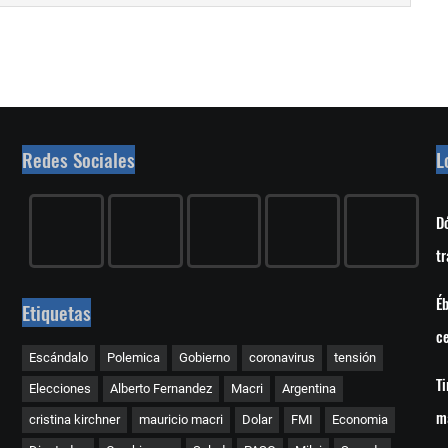
Redes Sociales
L
Dó
tr
Éb
Etiquetas
c
Escándalo
Polemica
Gobierno
coronavirus
tensión
Ti
Elecciones
Alberto Fernandez
Macri
Argentina
m
cristina kirchner
mauricio macri
Dolar
FMI
Economia