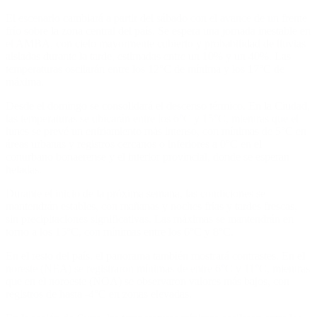
El escenario cambiará a partir del sábado con el avance de un frente
frío sobre la zona central del país. Se espera una jornada inestable en
el AMBA, con cielo mayormente cubierto y probabilidad de lluvias
aisladas durante la tarde, estimadas entre un 10% y un 40%. Las
temperaturas oscilarán entre los 12°C de mínima y los 17°C de
máxima.
Desde el domingo se consolidará el descenso térmico. En la Ciudad,
las temperaturas se ubicarán entre los 6°C y 15°C, mientras que el
lunes se prevé un enfriamiento más intenso, con mínimas de 5°C en
áreas urbanas y registros cercanos o inferiores a 0°C en el
conurbano bonaerense y el interior provincial, donde se esperan
heladas.
Durante el inicio de la próxima semana, las condiciones se
mantendrán estables, con mañanas y noches frías y tardes frescas,
sin precipitaciones significativas. Las máximas se mantendrán en
torno a los 15°C, con mínimas entre los 6°C y 8°C.
En el resto del país, el panorama también mostrará contrastes. En el
noreste (NEA) se registraron mínimas de entre 6°C y 11°C, mientras
que en el noroeste (NOA) se observaron valores más bajos, con
registros de hasta -4°C en zonas elevadas.