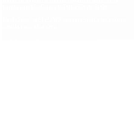
Dólar en agosto: a cuánto llegará el techo de la
banda cambiaria tras la inflación de junio
Ébola: por qué la OMS propone usar una vacuna
creada para otra cepa
Copyright 2025 © Todos los derechos reservados