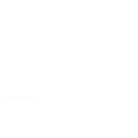
En la región de Cuyo, las temperaturas mínimas oscilaron entre los
4°C y 7°C en áreas urbanas de Mendoza y San Juan, con valores
más bajos en zonas cordilleranas. Se anticipan nevadas en sectores
de montaña y precipitaciones en distintas áreas durante el fin de
semana.
En la Patagonia, especialmente en el sur, se esperan condiciones
frías, ventosas y con precipitaciones. En provincias como Santa
Cruz y Tierra del Fuego, se prevén lluvias mezcladas con nieve y
ráfagas de viento que podrían alcanzar entre 60 y 70 km/h.
Tragedia en Almagro: un hombre murió aplastado por
el portón de una gomería
El avance del frente frío afectará progresivamente a gran parte del
territorio nacional, con lluvias, descenso de temperaturas y
condiciones típicamente invernales durante los próximos días.
Notas Destacadas