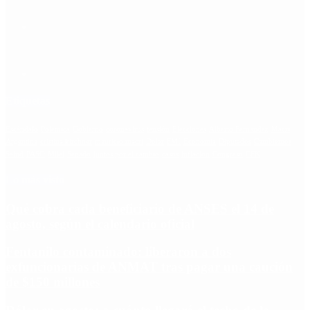
Etiquetas
Escándalo
Polemica
Gobierno
coronavirus
tensión
Elecciones
Alberto Fernandez
Macri
Argentina
cristina kirchner
mauricio macri
Dolar
FMI
Economia
Diputados
Cambiemos
Salud
PASO
Milei
Senado
juntos por el cambio
casos
inflacion
Congreso
CFK
Lo más visto
Qué cobra cada beneficiario de ANSES el 14 de
agosto, según el calendario oficial
Fentanilo contaminado: liberaron a dos
exfuncionarias de ANMAT tras pagar una caución
de $150 millones