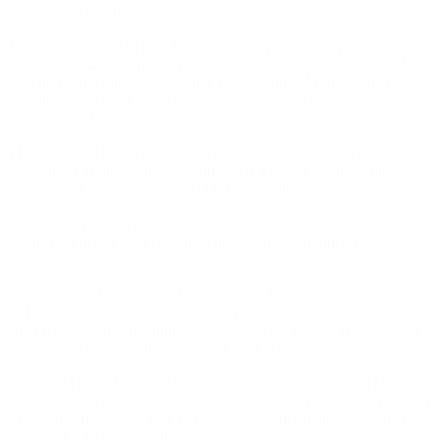
género en Argentina.
La marcha se realizó bajo la consigna “Vivas, libres y
desendeudadas nos queremos”, en un contexto atravesado por los
recientes femicidios de Agostina Vega y Dulce María Beatriz
Candia, cuyos nombres estuvieron presentes en carteles y consignas
durante toda la jornada.
El acto central incluyó la lectura de un documento a cargo de
referentes y figuras públicas, entre ellas Thelma Fardín, Liliana
Daunes y la artista Cazzu. En el texto, el colectivo exigió la
restitución de políticas públicas de género, reclamó condenas
judiciales y pidió la renuncia de funcionarios, además de cuestionar
lo que definieron como posturas negacionistas frente a la
problemática.
Según se señaló durante la lectura, desde la primera movilización en
2015 se registraron al menos 3.205 víctimas de violencia de género
en el país. La cifra fue utilizada como eje para reforzar los reclamos
y la necesidad de políticas sostenidas en el tiempo.
Durante la jornada, distintas columnas se concentraron en las
inmediaciones del Congreso. Mientras algunos grupos comenzaron
a desconcentrarse tras el acto central, otros permanecieron en el
lugar con actividades culturales, cánticos y batucadas.