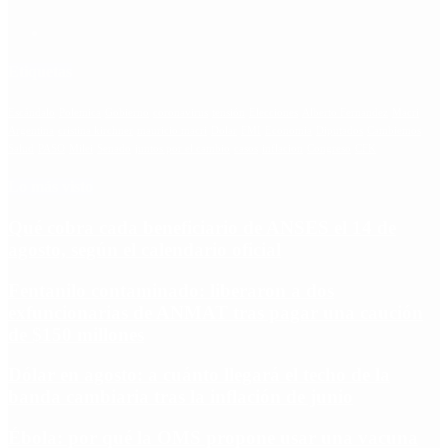
Etiquetas
Escándalo
Polemica
Gobierno
coronavirus
tensión
Elecciones
Alberto Fernandez
Macri
Argentina
cristina kirchner
mauricio macri
Dolar
FMI
Economia
Diputados
Cambiemos
Salud
PASO
Milei
Senado
juntos por el cambio
casos
inflacion
Congreso
CFK
Lo más visto
Qué cobra cada beneficiario de ANSES el 14 de
agosto, según el calendario oficial
Fentanilo contaminado: liberaron a dos
exfuncionarias de ANMAT tras pagar una caución
de $150 millones
Dólar en agosto: a cuánto llegará el techo de la
banda cambiaria tras la inflación de junio
Ébola: por qué la OMS propone usar una vacuna