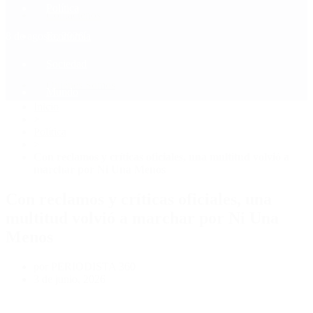
Política
Contactenos
8 de agosto, 2026
Economía
Sociedad
Quiénes Somos
Mundo
Inicio
>
Política
>
Con reclamos y críticas oficiales, una multitud volvió a
marchar por Ni Una Menos
Con reclamos y críticas oficiales, una
multitud volvió a marchar por Ni Una
Menos
por PERIODISTA 360
3 de junio, 2026