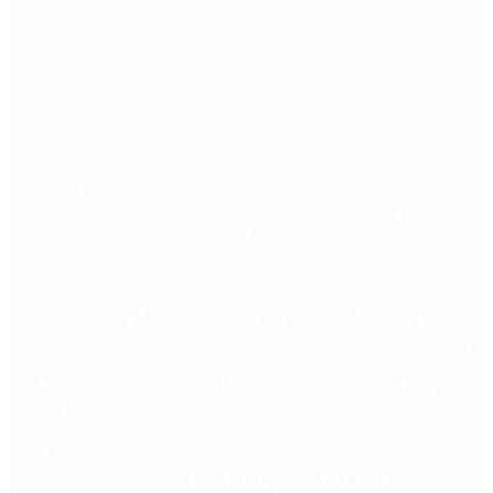
Etiquetas
Escándalo
Polemica
Gobierno
coronavirus
tensión
Elecciones
Alberto Fernandez
Macri
Argentina
cristina kirchner
mauricio macri
Dolar
FMI
Economia
Diputados
Cambiemos
Salud
PASO
Milei
Senado
juntos por el cambio
casos
inflacion
Congreso
CFK
Lo más visto
Murió Jorge Messi, el padre de Lionel Messi: así fue
su figura crucial en la carrera del capitán argentino
Qué cobra cada beneficiario de ANSES el 14 de
agosto, según el calendario oficial
Fentanilo contaminado: liberaron a dos
exfuncionarias de ANMAT tras pagar una caución