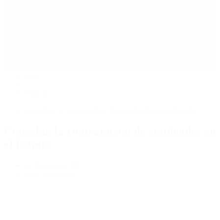
Política
Contactenos
8 de agosto, 2026
Economía
Sociedad
Quiénes Somos
Mundo
Inicio
>
Política
>
Congelan la contratación de empleados en el Estado
Congelan la contratación de empleados en
el Estado
por Periodista 360
13 de enero, 2017