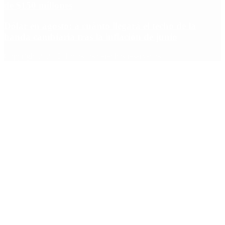
de $150 millones
Dólar en agosto: a cuánto llegará el techo de la
banda cambiaria tras la inflación de junio
Copyright 2025 © Todos los derechos reservados