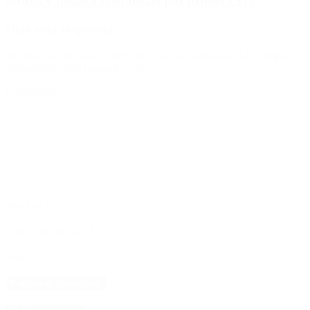
récord y pagará Ganancias por primera vez
Deja una respuesta
Tu dirección de correo electrónico no será publicada.
Los campos
obligatorios están marcados con
*
Comentario
*
Nombre
*
Correo electrónico
*
Web