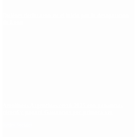
Quiénes declararon en el juicio por la desaparición
de Loan
Aerolíneas Argentinas cerró 2025 con ganancias
récord y pagará Ganancias por primera vez
Redes Sociales