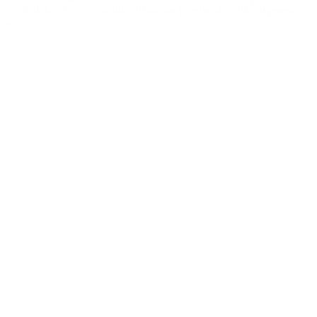
en abril de 2025 y sometido a distintas pruebas antes de su puesta en
servicio.