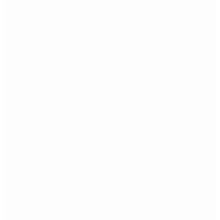
Etiquetas
Escándalo
Polemica
Gobierno
coronavirus
tensión
Elecciones
Alberto Fernandez
Macri
Argentina
cristina kirchner
mauricio macri
Dolar
FMI
Economia
Diputados
Cambiemos
Salud
PASO
Milei
Senado
juntos por el cambio
casos
inflacion
Congreso
CFK