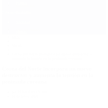
Política
Contactenos
7 de agosto, 2026
Economía
Sociedad
Quiénes Somos
Mundo
Inicio
>
Mundo
>
Corea del Norte incorpora un nuevo destructor y
aumenta la tensión en la península coreana
Corea del Norte incorpora un nuevo
destructor y aumenta la tensión en la
península coreana
por PERIODISTA 360
24 de junio, 2026