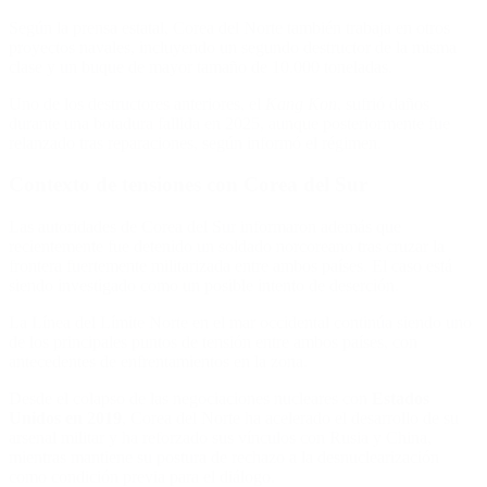
Según la prensa estatal, Corea del Norte también trabaja en otros
proyectos navales, incluyendo un segundo destructor de la misma
clase y un buque de mayor tamaño de 10.000 toneladas.
Uno de los destructores anteriores, el
Kang Kon
, sufrió daños
durante una botadura fallida en 2025, aunque posteriormente fue
relanzado tras reparaciones, según informó el régimen.
Contexto de tensiones con Corea del Sur
Las autoridades de Corea del Sur informaron además que
recientemente fue detenido un soldado norcoreano tras cruzar la
frontera fuertemente militarizada entre ambos países. El caso está
siendo investigado como un posible intento de deserción.
La Línea del Límite Norte en el mar occidental continúa siendo uno
de los principales puntos de tensión entre ambos países, con
antecedentes de enfrentamientos en la zona.
Desde el colapso de las negociaciones nucleares con
Estados
Unidos en 2019
, Corea del Norte ha acelerado el desarrollo de su
arsenal militar y ha reforzado sus vínculos con Rusia y China,
mientras mantiene su postura de rechazo a la desnuclearización
como condición previa para el diálogo.