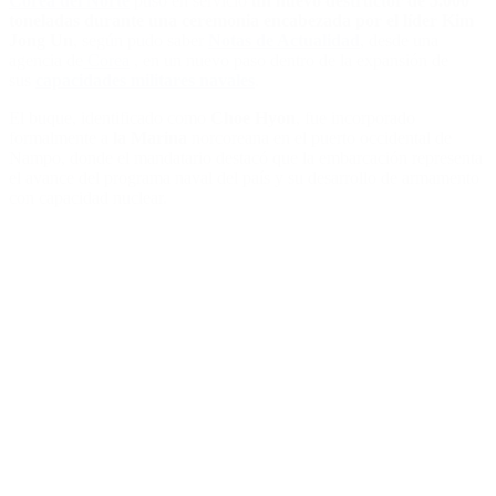
Corea del Norte
puso en servicio
un nuevo destructor de 5.000
toneladas durante una ceremonia encabezada por el líder Kim
Jong Un
, según pudo saber
Notas de Actualidad
, desde una
agencia de
Corea
, en un nuevo paso dentro de la expansión de
sus
capacidades militares navales
.
El buque, identificado como
Choe Hyon
, fue incorporado
formalmente a
la Marina
norcoreana en el puerto occidental de
Nampo, donde el mandatario destacó que la embarcación representa
el avance del programa naval del país y su desarrollo de armamento
con capacidad nuclear.