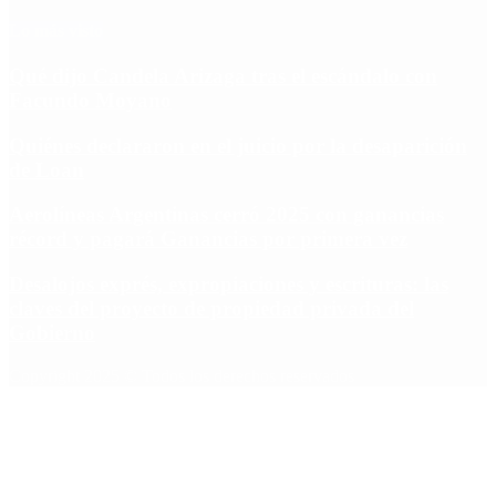
Lo más visto
Qué dijo Candela Arizaga tras el escándalo con
Facundo Moyano
Quiénes declararon en el juicio por la desaparición
de Loan
Aerolíneas Argentinas cerró 2025 con ganancias
récord y pagará Ganancias por primera vez
Desalojos exprés, expropiaciones y escrituras: las
claves del proyecto de propiedad privada del
Gobierno
Copyright 2025 © Todos los derechos reservados