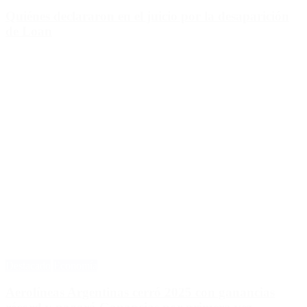
Quiénes declararon en el juicio por la desaparición
de Loan
Destacado
Economía
Aerolíneas Argentinas cerró 2025 con ganancias