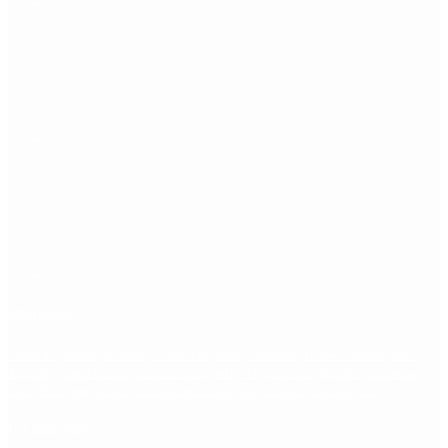
Etiquetas
Escándalo
Polemica
Gobierno
coronavirus
tensión
Elecciones
Alberto Fernandez
Macri
Argentina
cristina kirchner
mauricio macri
Dolar
FMI
Economia
Diputados
Cambiemos
Salud
PASO
Milei
Senado
juntos por el cambio
casos
inflacion
Congreso
CFK
Lo más visto