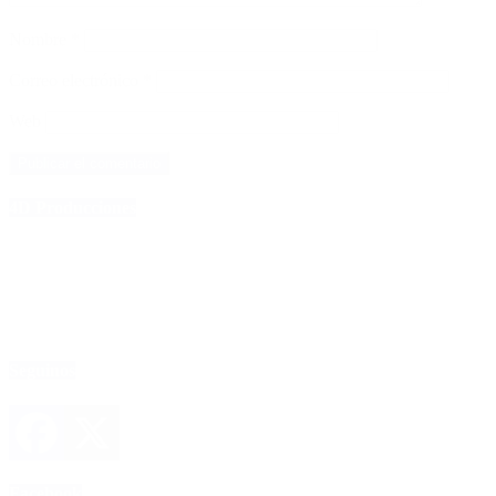
Nombre
*
Correo electrónico
*
Web
4D Producciones
Seguinos
Facebook