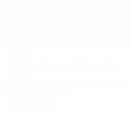
Política
Contactenos
8 de agosto, 2026
Economía
Sociedad
Quiénes Somos
Mundo
Inicio
>
Política
>
Levantaron el corte de la 9 de Julio y se normaliza el
tránsito
Levantaron el corte de la 9 de Julio y se
normaliza el tránsito
por Periodista 360
17 de marzo, 2017