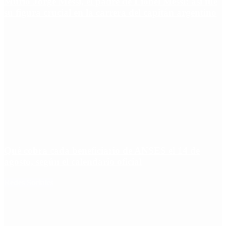
Murió Jorge Messi, el padre de Lionel Messi: así fue
su figura crucial en la carrera del capitán argentino
Qué cobra cada beneficiario de ANSES el 14 de
agosto, según el calendario oficial
Redes Sociales