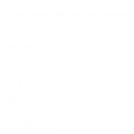
El ministerio de Salud de la Nación informó 11.765 nuevos casos de co
Detalle por provincia (Nº confirmados hoy | Nº de acumulados)*:
Buenos Aires 4.761 | 680.041
Ciudad de Buenos Aires 1.076 | 173.262
Catamarca 62 | 2.685
Chaco 249 | 24.523
Chubut 538 | 31.476
Corrientes 118 | 11.900
Córdoba 763 | 126.917
Entre Ríos 419 | 29.002
Formosa 0 | 212
Jujuy 22 | 18.545
La Pampa 321 | 10.549
La Rioja 10 | 9.085
Mendoza 169 | 60.016
Misiones 32 | 1.076
Neuquén 518 | 40.647
Río Negro 387 | 38.314
Salta 52 | 22.308
San Juan 148 | 11.503
San Luis 38 | 16.159
Santa Cruz 434 | 23.335
Santa Fe 1.307 | 175.021