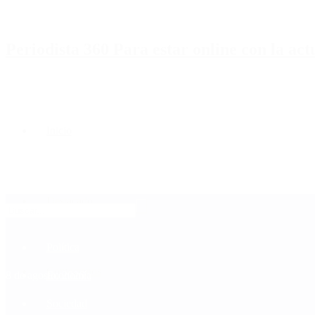
Periodista 360 Para estar online con la ac
Inicio
Destacado
Política
Contactenos
8 de agosto, 2026
Economía
Sociedad