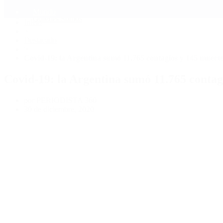
Mundo
Quiénes Somos
Inicio
>
Destacado
>
Covid-19: la Argentina sumó 11.765 contagios y 145 muerte
Covid-19: la Argentina sumó 11.765 contag
por PERIODISTA 360
30 de diciembre, 2020