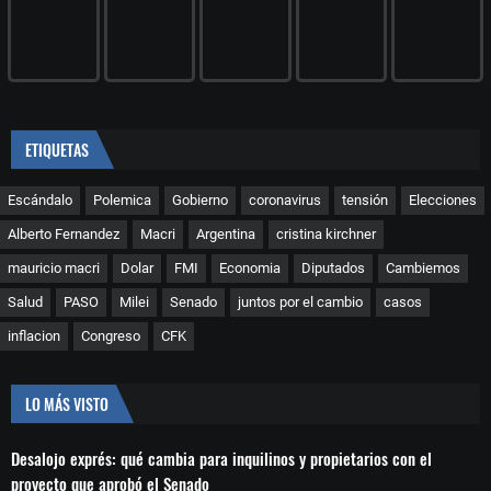
ETIQUETAS
Escándalo
Polemica
Gobierno
coronavirus
tensión
Elecciones
Alberto Fernandez
Macri
Argentina
cristina kirchner
mauricio macri
Dolar
FMI
Economia
Diputados
Cambiemos
Salud
PASO
Milei
Senado
juntos por el cambio
casos
inflacion
Congreso
CFK
LO MÁS VISTO
Desalojo exprés: qué cambia para inquilinos y propietarios con el
proyecto que aprobó el Senado