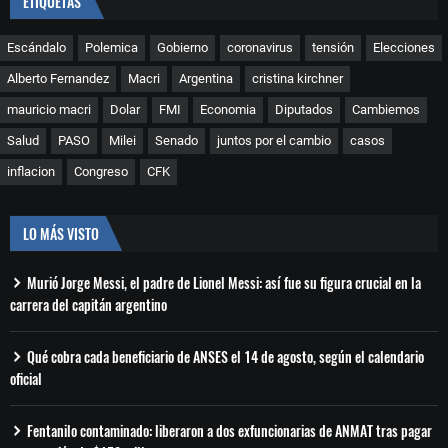
ETIQUETAS
Escándalo
Polemica
Gobierno
coronavirus
tensión
Elecciones
Alberto Fernandez
Macri
Argentina
cristina kirchner
mauricio macri
Dolar
FMI
Economia
Diputados
Cambiemos
Salud
PASO
Milei
Senado
juntos por el cambio
casos
inflacion
Congreso
CFK
LO MÁS VISTO
Murió Jorge Messi, el padre de Lionel Messi: así fue su figura crucial en la
carrera del capitán argentino
Qué cobra cada beneficiario de ANSES el 14 de agosto, según el calendario
oficial
Fentanilo contaminado: liberaron a dos exfuncionarias de ANMAT tras pagar