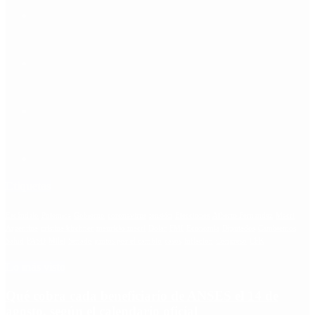
Etiquetas
Escándalo
Polemica
Gobierno
coronavirus
tensión
Elecciones
Alberto Fernandez
Macri
Argentina
cristina kirchner
mauricio macri
Dolar
FMI
Economia
Diputados
Cambiemos
Salud
PASO
Milei
Senado
juntos por el cambio
casos
inflacion
Congreso
CFK
Lo más visto
Qué cobra cada beneficiario de ANSES el 14 de
agosto, según el calendario oficial