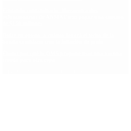
Fentanilo contaminado: liberaron a dos
exfuncionarias de ANMAT tras pagar una caución
de $150 millones
Dólar en agosto: a cuánto llegará el techo de la
banda cambiaria tras la inflación de junio
Ébola: por qué la OMS propone usar una vacuna
creada para otra cepa
Copyright 2025 © Todos los derechos reservados