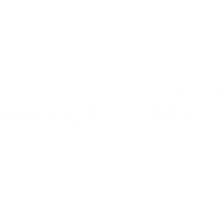
semana con condiciones meteorológicas favorables, sin lluvias y con
te
Meteorológico Nacional
(SMN)
, el domingo del
Día del Padre
se prese
al aire libre deberán salir bien abrigados.