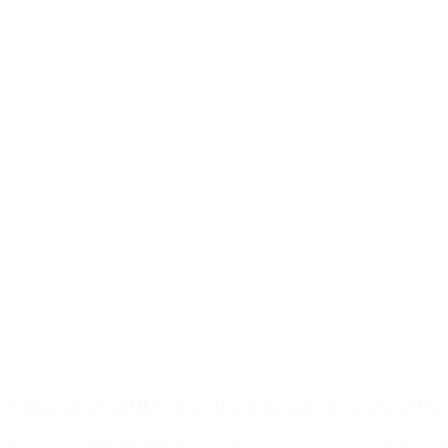
Clima en el AMBA: qué dice el pronóstico para el Día
El domingo,
Día del Padre
, se perfila como la mejor jornada del fin 