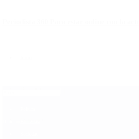
Periodista 360 Para estar online con la ac
Inicio
Destacado
Política
Contactenos
10 de agosto, 2026
Economía
Sociedad