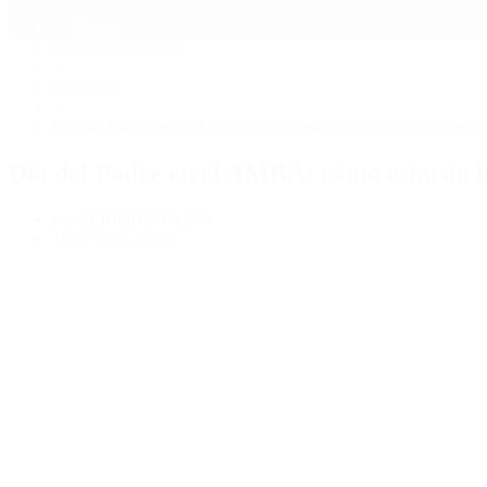
Mundo
Quiénes Somos
Inicio
>
Sociedad
>
Día del Padre en el AMBA: cómo estarán las condiciones me
Día del Padre en el AMBA: cómo estarán la
por PERIODISTA 360
19 de junio, 2026