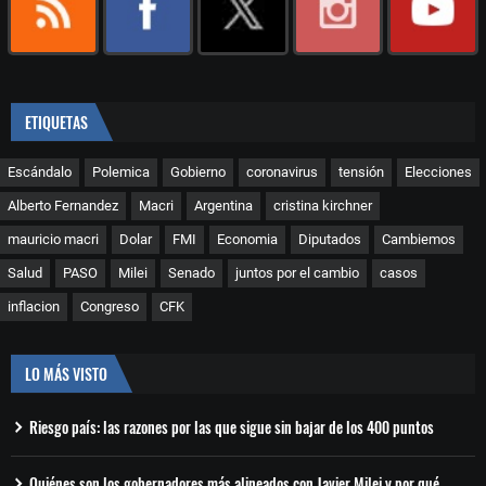
ETIQUETAS
Escándalo
Polemica
Gobierno
coronavirus
tensión
Elecciones
Alberto Fernandez
Macri
Argentina
cristina kirchner
mauricio macri
Dolar
FMI
Economia
Diputados
Cambiemos
Salud
PASO
Milei
Senado
juntos por el cambio
casos
inflacion
Congreso
CFK
LO MÁS VISTO
Riesgo país: las razones por las que sigue sin bajar de los 400 puntos
Quiénes son los gobernadores más alineados con Javier Milei y por qué