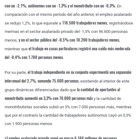
con un -2,1%, autónomos con un -1,3% y el monotributo con un -0,3%
. En
comparación con el mismo período del año anterior, el empleo asalariado
116.500 trabajadores menos
se redujo 1,2%, lo que equivale a
, registrándose
mermas en el sector asalariado privado del -1,5% con 96.600 personas
y en el sector público del -0,5% con 18.200 trabajadores menos
menos,
,
el trabajo en casas particulares registró una caída más moderada
mientras que
del -0,4% con 1.700 personas menos
.
el trabajo independiente en su conjunto experimentó una expansión
Por su parte,
interanual del 2,7%
sumando 75.600 personas,
,
existiendo al interior de este
la cantidad de aportantes al
grupo dinámicas diferenciadas dado que
monotributo aumentó un 3,3% con 70.000 personas más
y la cantidad de
monotributistas sociales subió un 3% con 7.000 personas más, mientras
que por el contrario la cantidad de trabajadores autónomos cayó un 0,5%
con 1.900 personas menos.
l empleo asalariado privado sumó en marzo 6,188 millones de personas
E
,