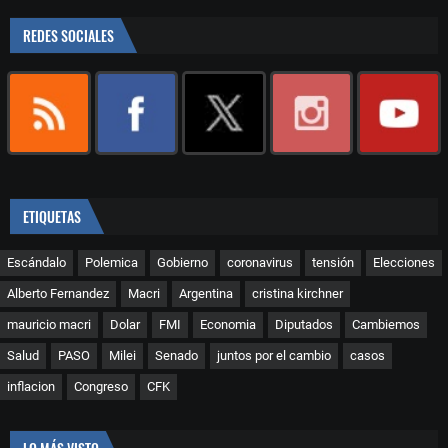
REDES SOCIALES
ETIQUETAS
Escándalo
Polemica
Gobierno
coronavirus
tensión
Elecciones
Alberto Fernandez
Macri
Argentina
cristina kirchner
mauricio macri
Dolar
FMI
Economia
Diputados
Cambiemos
Salud
PASO
Milei
Senado
juntos por el cambio
casos
inflacion
Congreso
CFK