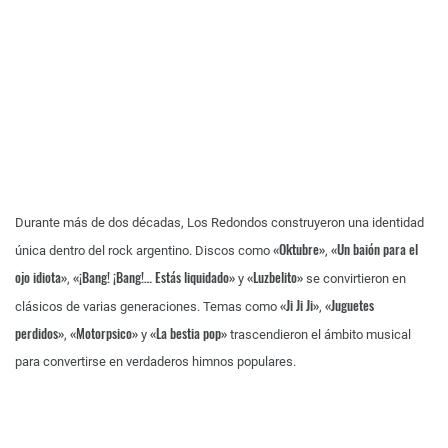
Durante más de dos décadas, Los Redondos construyeron una identidad
«Oktubre»
«Un baión para el
única dentro del rock argentino. Discos como
,
ojo idiota»
«¡Bang! ¡Bang!… Estás liquidado»
«Luzbelito»
,
y
se convirtieron en
«Ji Ji Ji»
«Juguetes
clásicos de varias generaciones. Temas como
,
perdidos»
«Motorpsico»
«La bestia pop»
,
y
trascendieron el ámbito musical
para convertirse en verdaderos himnos populares.