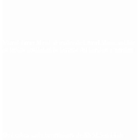
Murió Jorge Messi, el padre de Lionel Messi: así fue
su figura crucial en la carrera del capitán argentino
Qué cobra cada beneficiario de ANSES el 14 de