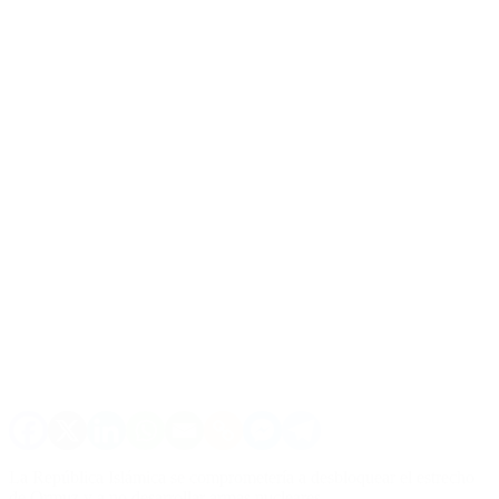
La República Islámica se comprometería a desbloquear el estrecho
de Ormuz y a no desarrollar armas nucleares.