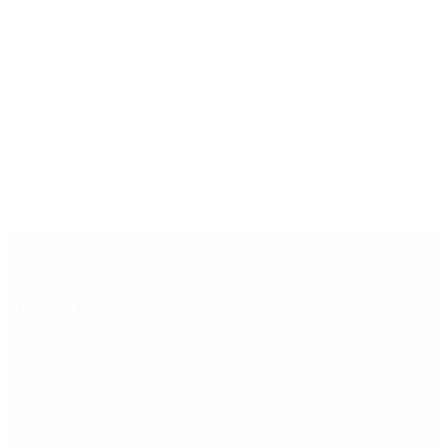
Últimas noticias
Hernán Lacunza se anotó en la carrera electoral del
PRO: “La intención es competir”