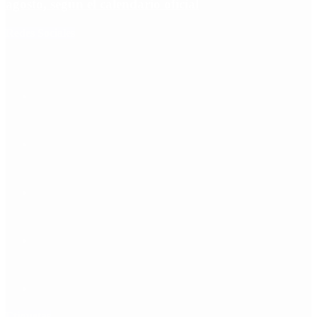
agosto, según el calendario oficial
Redes Sociales
Etiquetas