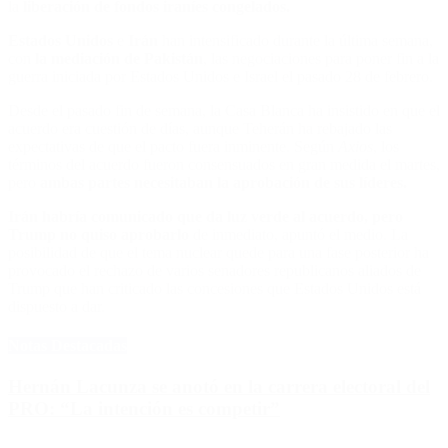
la
liberación de fondos iraníes congelados.
Estados Unidos
e
Irán
han intensificado durante la última semana,
con
la mediación de Pakistán
, las negociaciones para poner fin a la
guerra iniciada por Estados Unidos e Israel el pasado 28 de febrero.
Desde el pasado fin de semana, la Casa Blanca ha insistido en que el
acuerdo era cuestión de días, aunque Teherán ha rebajado las
expectativas de que el pacto fuera inminente. Según
Axios
, los
términos del acuerdo fueron consensuados en gran medida el martes,
pero
ambas partes necesitaban la aprobación de sus líderes.
Irán habría comunicado que da luz verde al acuerdo, pero
Trump no quiso aprobarlo
de inmediato, apuntó el medio. La
posibilidad de que el tema nuclear quede para una fase posterior ha
provocado el rechazo de varios senadores republicanos aliados de
Trump que han criticado las concesiones que Estados Unidos está
dispuesto a dar.
Notas Destacadas
Hernán Lacunza se anotó en la carrera electoral del
PRO: “La intención es competir”