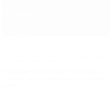
Política
Contactenos
8 de agosto, 2026
Economía
Sociedad
Quiénes Somos
Mundo
Inicio
>
Mundo
>
El preacuerdo de Trump con Irán para frenar la guerra:
qué incluye y qué falta definir
El preacuerdo de Trump con Irán para
frenar la guerra: qué incluye y qué falta
definir
por PERIODISTA 360
29 de mayo, 2026