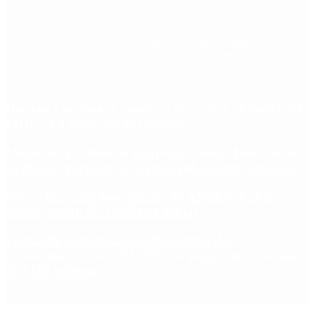
Escándalo
Polemica
Gobierno
coronavirus
tensión
Elecciones
Alberto Fernandez
Macri
Argentina
cristina kirchner
mauricio macri
Dolar
FMI
Economia
Diputados
Cambiemos
Salud
PASO
Milei
Senado
juntos por el cambio
casos
inflacion
Congreso
CFK
Lo más visto
Hernán Lacunza se anotó en la carrera electoral del
PRO: “La intención es competir”
Murió Jorge Messi, el padre de Lionel Messi: así fue
su figura crucial en la carrera del capitán argentino
Qué cobra cada beneficiario de ANSES el 14 de
agosto, según el calendario oficial
Fentanilo contaminado: liberaron a dos
exfuncionarias de ANMAT tras pagar una caución
de $150 millones
Copyright 2025 © Todos los derechos reservados