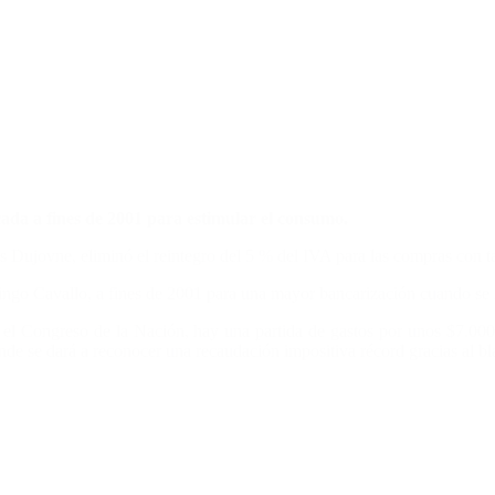
cada a fines de 2001 para estimular el consumo.
s Dujovne, eliminó el reintegro del 5 % del IVA para las compras con ta
go Cavallo, a fines de 2001 para una mayor bancarización cuando se i
l Congreso de la Nación, hay una partida de gastos por unos $7.000 m
de se dará a reconocer una recaudación impositiva récord gracias al bl