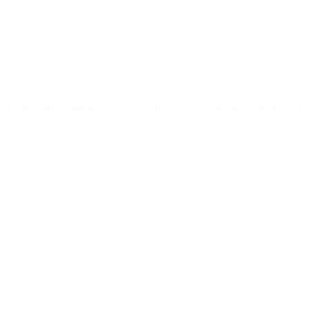
Destacado
Economía
Dólar en agosto: a cuánto llegará el techo de la banda
Deja una respuesta
Tu dirección de correo electrónico no será publicada.
Los campos obli
Comentario
*
Nombre
*