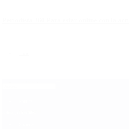
Periodista 360 Para estar online con la ac
Inicio
Destacado
Política
Contactenos
8 de agosto, 2026
Economía
Sociedad