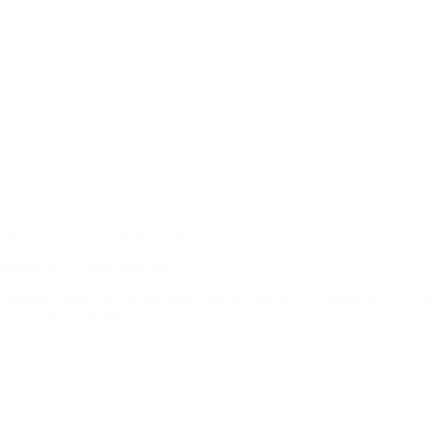
rjeta de débito de hasta mil pesos.
mpuso el corralito bancario.
illones específicamente para esta devolución. El titular de la AFIP,
anqueo de capitales.