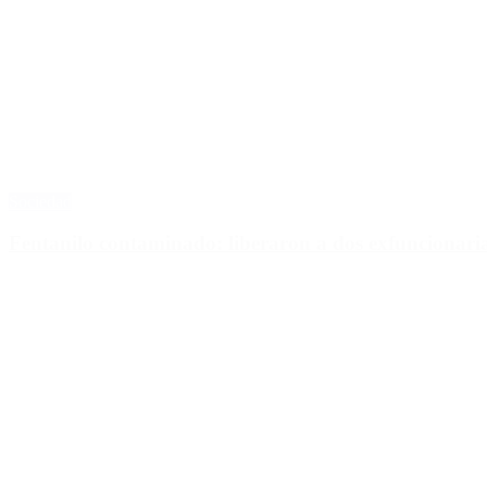
Sociedad
Fentanilo contaminado: liberaron a dos exfuncionar