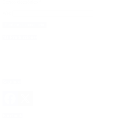
Correo electrónico
*
Web
4D Producciones
Seguinos
Facebook