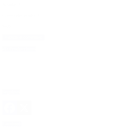
Nombre
*
Correo electrónico
*
Web
4D Producciones
Seguinos
Facebook