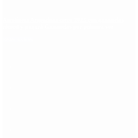
Aerolíneas Argentinas cerró 2025 con ganancias
récord y pagará Ganancias por primera vez
Redes Sociales