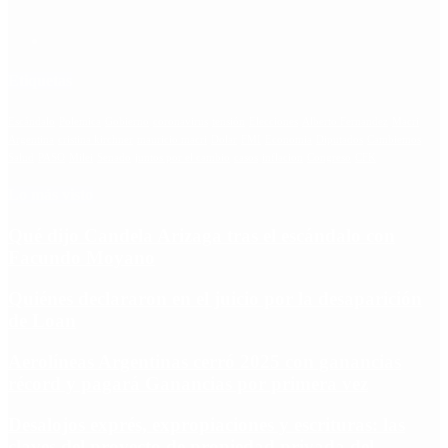
Etiquetas
Escándalo
Polemica
Gobierno
coronavirus
tensión
Elecciones
Alberto Fernandez
Macri
Argentina
cristina kirchner
mauricio macri
Dolar
FMI
Economia
Diputados
Cambiemos
Salud
PASO
Milei
Senado
juntos por el cambio
casos
inflacion
Congreso
CFK
Lo más visto
Qué dijo Candela Arizaga tras el escándalo con
Facundo Moyano
Quiénes declararon en el juicio por la desaparición
de Loan
Aerolíneas Argentinas cerró 2025 con ganancias
récord y pagará Ganancias por primera vez
Desalojos exprés, expropiaciones y escrituras: las
claves del proyecto de propiedad privada del