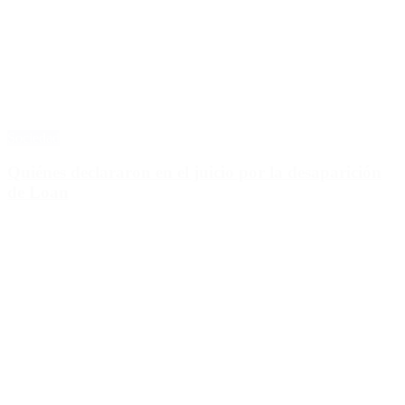
Sociedad
Quiénes declararon en el juicio por la desaparición
de Loan