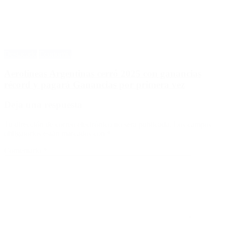
Destacado
Economía
Aerolíneas Argentinas cerró 2025 con ganancias
récord y pagará Ganancias por primera vez
Deja una respuesta
Tu dirección de correo electrónico no será publicada.
Los campos
obligatorios están marcados con
*
Comentario
*