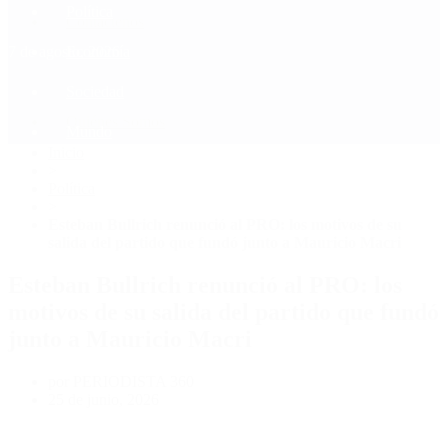
Política
Contactenos
7 de agosto, 2026
Economía
Sociedad
Quiénes Somos
Mundo
Inicio
>
Política
>
Esteban Bullrich renunció al PRO: los motivos de su
salida del partido que fundó junto a Mauricio Macri
Esteban Bullrich renunció al PRO: los
motivos de su salida del partido que fundó
junto a Mauricio Macri
por PERIODISTA 360
25 de junio, 2026