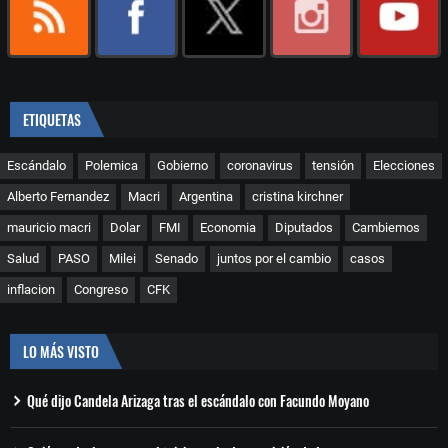
ETIQUETAS
Escándalo
Polemica
Gobierno
coronavirus
tensión
Elecciones
Alberto Fernandez
Macri
Argentina
cristina kirchner
mauricio macri
Dolar
FMI
Economia
Diputados
Cambiemos
Salud
PASO
Milei
Senado
juntos por el cambio
casos
inflacion
Congreso
CFK
LO MÁS VISTO
Qué dijo Candela Arizaga tras el escándalo con Facundo Moyano