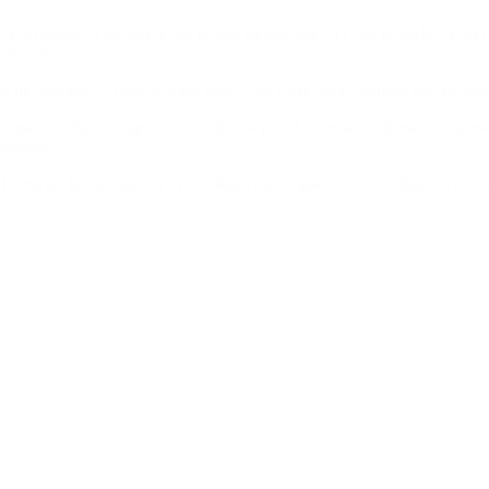
y a la puesta en escena de las bolsas mortuorias en Casa Rosada. “Está 
e sucede».
os de liderazgo, como hoy los tiene. Veo como una fortaleza que tengam
tó que «no fue un capricho» de Juntos por el Cambio reclamar el regreso
subrayó.
el tema de la vacunación. Nos habían dicho que en febrero íbamos a ten