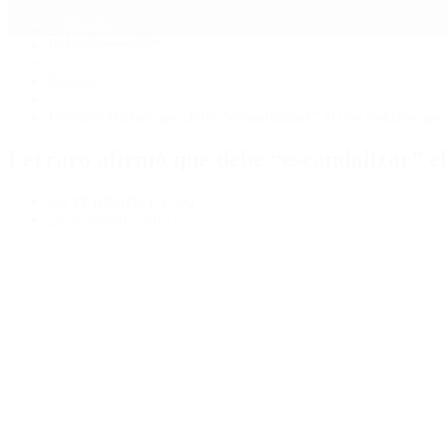
Mundo
Quiénes Somos
Inicio
>
Política
>
Ferraro afirmó que debe “escandalizar” el uso político que 
Ferraro afirmó que debe “escandalizar” el u
por PERIODISTA 360
28 de febrero, 2021