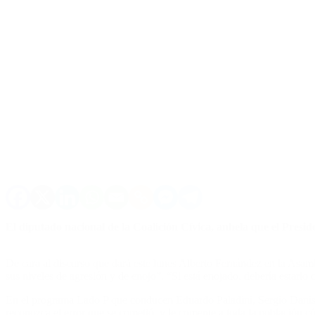
El diputado nacional de la Coalición Cívica, anhela que el Presid
De cara al discurso que dará este lunes Alberto Fernández en la Asamb
sus niveles de agresión y de enojo”. “Si está enojado, debería estarlo 
En el programa Lado P que conducen Eduardo Paladini, Sergio Danish
reconozca el error que se cometió, y le comente a toda la población 