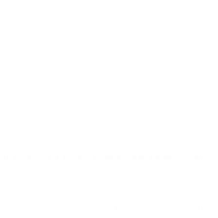
ente reconozca el error que se cometió con las polémicas vacunas VI
lea Legislativa, el presidente del bloque de diputados nacionales de la
con los propios”, expresó.
ewsky y Elizabeth Peger por Radio Rivadavia, el legislador por la C
cómo sigue el plan de vacunación».