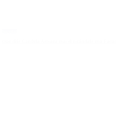
Sociedad
Qué dijo Candela Arizaga tras el escándalo con Fa