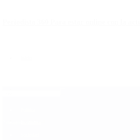
Periodista 360 Para estar online con la ac
Inicio
Destacado
Política
Contactenos
7 de agosto, 2026
Economía
Sociedad