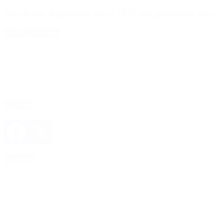
Aerolíneas Argentinas cerró 2025 con ganancias réco
4D Producciones
Seguinos
Facebook