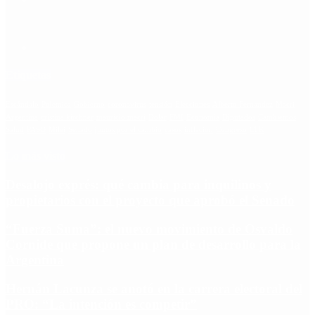
Etiquetas
Escándalo
Polemica
Gobierno
coronavirus
tensión
Elecciones
Alberto Fernandez
Macri
Argentina
cristina kirchner
mauricio macri
Dolar
FMI
Economia
Diputados
Cambiemos
Salud
PASO
Milei
Senado
juntos por el cambio
casos
inflacion
Congreso
CFK
Lo más visto
Desalojo exprés: qué cambia para inquilinos y
propietarios con el proyecto que aprobó el Senado
“Fuerza Suma”: el nuevo movimiento de Osvaldo
Cornide que propone un plan de desarrollo para la
Argentina
Hernán Lacunza se anotó en la carrera electoral del
PRO: “La intención es competir”