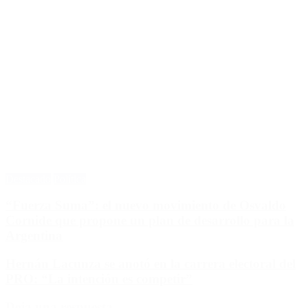
Destacado
Política
“Fuerza Suma”: el nuevo movimiento de Osvaldo
Cornide que propone un plan de desarrollo para la
Argentina
Hernán Lacunza se anotó en la carrera electoral del
PRO: “La intención es competir”
Deja una respuesta