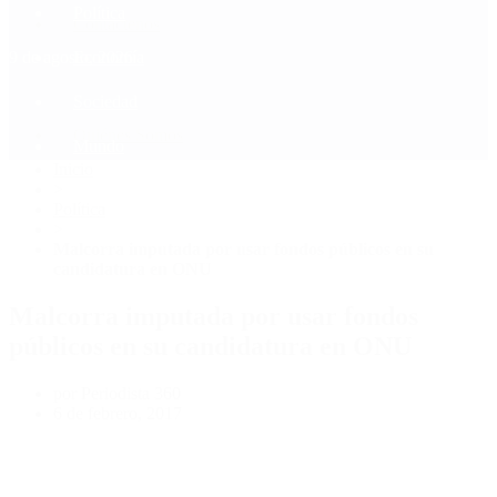
Política
Contactenos
9 de agosto, 2026
Economía
Sociedad
Quiénes Somos
Mundo
Inicio
>
Política
>
Malcorra imputada por usar fondos públicos en su
candidatura en ONU
Malcorra imputada por usar fondos
públicos en su candidatura en ONU
por Periodista 360
6 de febrero, 2017