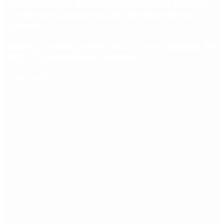
“Fuerza Suma”: el nuevo movimiento de Osvaldo
Cornide que propone un plan de desarrollo para la
Argentina
Hernán Lacunza se anotó en la carrera electoral del
PRO: “La intención es competir”
Redes Sociales