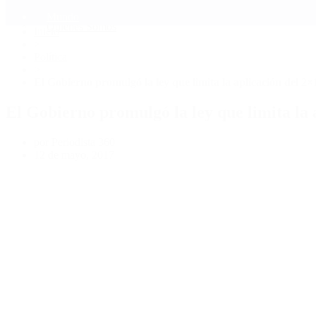
Mundo
Quiénes Somos
Inicio
>
Política
>
El Gobierno promulgó la ley que limita la aplicación del 2×
El Gobierno promulgó la ley que limita la 
por Periodista 360
12 de mayo, 2017