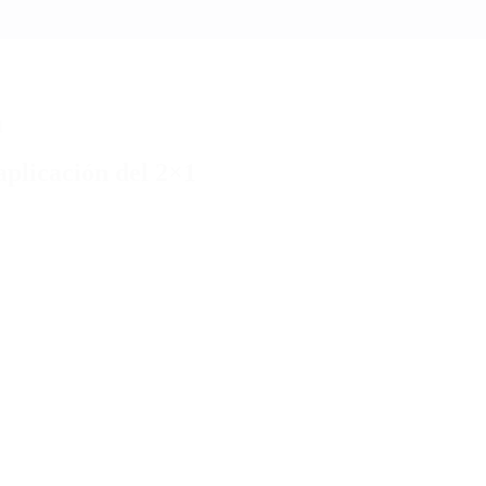
1
aplicación del 2×1