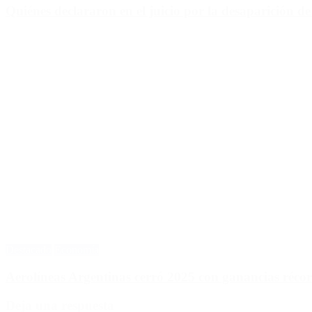
Quiénes declararon en el juicio por la desaparición d
Destacado
Economía
Aerolíneas Argentinas cerró 2025 con ganancias réco
Deja una respuesta