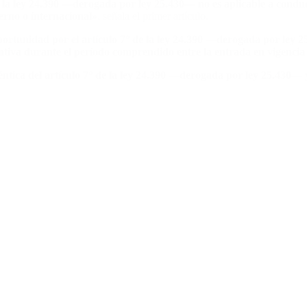
e la ley 24.390 —derogada por ley 25.430— no es aplicable a conduct
erno o internacional»
, señala el primer artículo.
portunidad por el artículo 7° de la ley 24.390 —derogada por ley 25
iva durante el período comprendido entre la entrada en vigencia y
téntica del artículo 7° de la ley 24.390 —derogada por ley 25.430— 