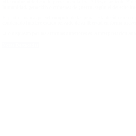
«De conformidad con lo previsto en la ley 27.156, el artículo 7º d
humanidad, genocidio o crímenes de guerra, según el derecho int
El punto 2 indica que «
el cómputo de las penas establecido en su o
condenado hubiere estado privado de su libertad en forma prevent
«Lo dispuesto por los artículos anteriores es la interpretación au
Notas Destacadas