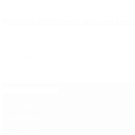
Periodista 360 Para estar online con la ac
Inicio
Destacado
Política
Contactenos
7 de agosto, 2026
Economía
Sociedad