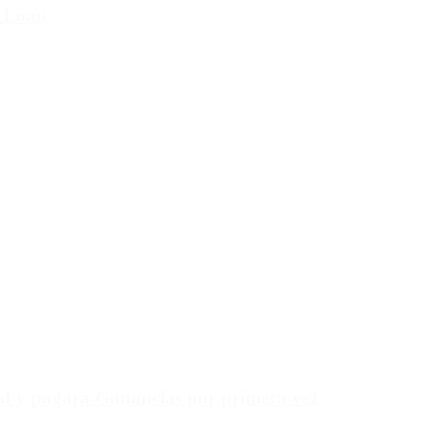
e Loan
rd y pagará Ganancias por primera vez