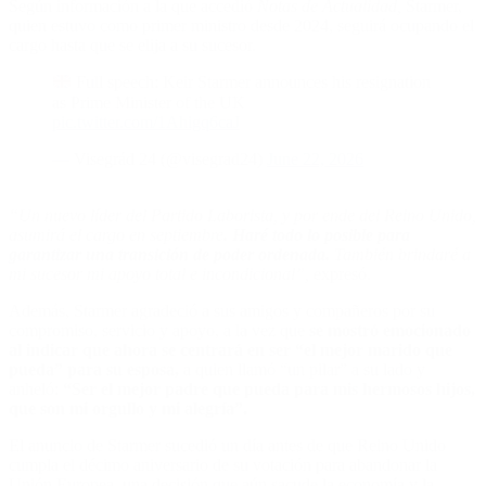
Según información a la que accedió
Notas de Actualidad,
Starmer,
quien estuvo como primer ministro desde 2024, seguirá ocupando el
cargo hasta que se elija a su sucesor.
Full speech: Keir Starmer announces his resignation
as Prime Minister of the UK
pic.twitter.com/1Ahigq6caJ
— Visegrád 24 (@visegrad24)
June 22, 2026
“Un nuevo líder del Partido Laborista, y por ende del Reino Unido,
asumirá el cargo en septiembre
. Haré todo lo posible para
garantizar una transición de poder ordenada.
También brindaré a
mi sucesor mi apoyo total e incondicional”,
expresó.
Además, Starmer agradeció a sus amigos y compañeros por su
compromiso, servicio y apoyo, a la vez que
se mostró emocionado
al indicar que ahora se centrará en ser “el mejor marido que
pueda” para su esposa,
a quien llamó “un pilar” a su lado y
anheló:
“Ser el mejor padre que pueda para mis hermosos hijos,
que son mi orgullo y mi alegría”.
El anuncio de Starmer sucedió un día antes de que Reino Unido
cumpla el décimo aniversario de su votación para abandonar la
Unión Europea, una decisión que aún sacude la economía y la