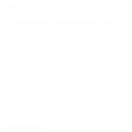
Destacado
Mundo
España responde a Italia por la crisis de Ceuta y
establece controles fronterizos
Destacado
Economía