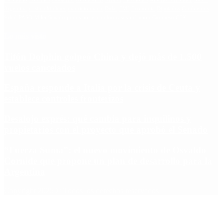
Argentina
cristina kirchner
mauricio macri
Dolar
FMI
Economia
Diputados
Cambiemos
Salud
PASO
Milei
Senado
juntos por el cambio
casos
inflacion
Congreso
CFK
Lo más visto
Tifón Dolphin golpeó China y dejó más de 1.500
vuelos cancelados
España responde a Italia por la crisis de Ceuta y
establece controles fronterizos
Desalojo exprés: qué cambia para inquilinos y
propietarios con el proyecto que aprobó el Senado
“Fuerza Suma”: el nuevo movimiento de Osvaldo
Cornide que propone un plan de desarrollo para la
Argentina
Copyright 2025 © Todos los derechos reservados