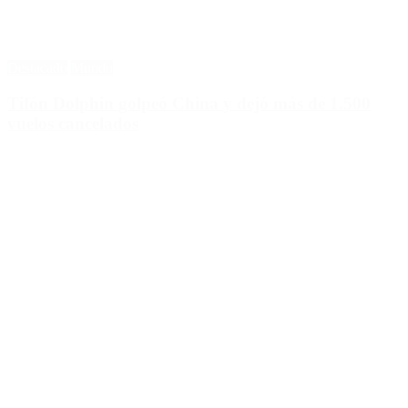
Destacado
Mundo
Tifón Dolphin golpeó China y dejó más de 1.500
vuelos cancelados