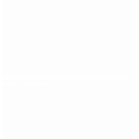
Tifón Dolphin golpeó China y dejó más de 1.500
vuelos cancelados