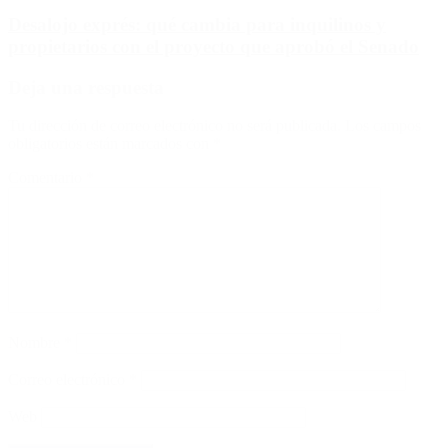
Desalojo exprés: qué cambia para inquilinos y
propietarios con el proyecto que aprobó el Senado
Deja una respuesta
Tu dirección de correo electrónico no será publicada.
Los campos
obligatorios están marcados con
*
Comentario
*
Nombre
*
Correo electrónico
*
Web