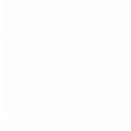
España responde a Italia por la crisis de Ceuta y
establece controles fronterizos
Desalojo exprés: qué cambia para inquilinos y
propietarios con el proyecto que aprobó el Senado