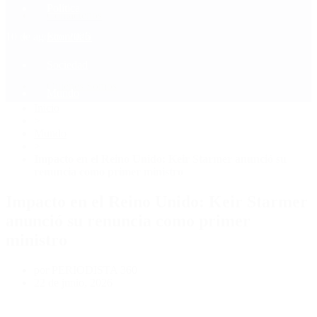
Política
Contactenos
10 de agosto, 2026
Economía
Sociedad
Quiénes Somos
Mundo
Inicio
>
Mundo
>
Impacto en el Reino Unido: Keir Starmer anunció su
renuncia como primer ministro
Impacto en el Reino Unido: Keir Starmer
anunció su renuncia como primer
ministro
por PERIODISTA 360
22 de junio, 2026