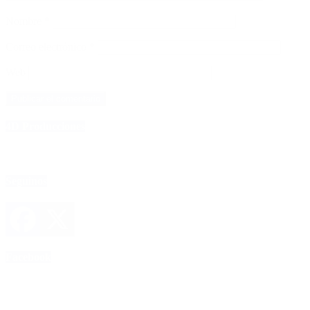
Nombre
*
Correo electrónico
*
Web
4D Producciones
Seguinos
Facebook