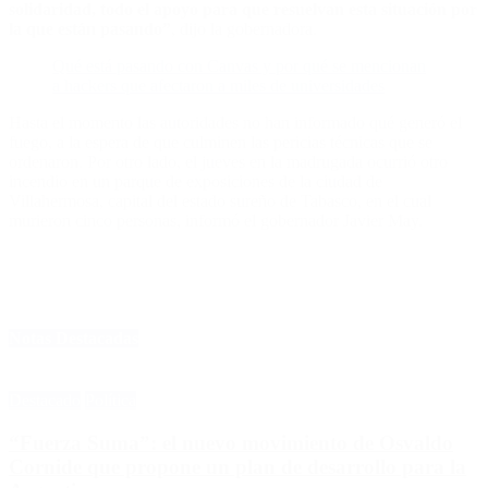
solidaridad, todo el apoyo para que resuelvan esta situación por
la que están pasando”
, dijo la gobernadora.
Qué está pasando con Canvas y por qué se mencionan
a hackers que afectaron a miles de universidades
Hasta el momento las autoridades no han informado qué generó el
fuego, a la espera de que culminen las pericias técnicas que se
ordenaron. Por otro lado, el jueves en la madrugada ocurrió otro
incendio en un parque de exposiciones de la ciudad de
Villahermosa, capital del estado sureño de Tabasco, en el cual
murieron cinco personas, informó el gobernador Javier May.
Notas Destacadas
Destacado
Política
“Fuerza Suma”: el nuevo movimiento de Osvaldo
Cornide que propone un plan de desarrollo para la