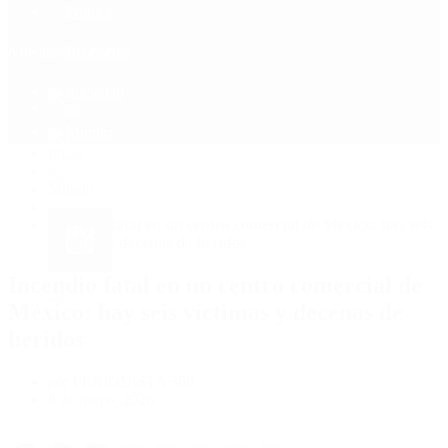
Política
Contactenos
8 de agosto, 2026
Economía
Sociedad
Quiénes Somos
Mundo
Inicio
>
Mundo
>
Incendio fatal en un centro comercial de México: hay seis
víctimas y decenas de heridos
Incendio fatal en un centro comercial de
México: hay seis víctimas y decenas de
heridos
por PERIODISTA 360
8 de mayo, 2026