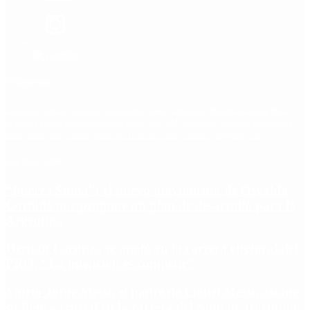
Etiquetas
Escándalo
Polemica
Gobierno
coronavirus
tensión
Elecciones
Alberto Fernandez
Macri
Argentina
cristina kirchner
mauricio macri
Dolar
FMI
Economia
Diputados
Cambiemos
Salud
PASO
Milei
Senado
juntos por el cambio
casos
inflacion
Congreso
CFK
Lo más visto
“Fuerza Suma”: el nuevo movimiento de Osvaldo
Cornide que propone un plan de desarrollo para la
Argentina
Hernán Lacunza se anotó en la carrera electoral del
PRO: “La intención es competir”
Murió Jorge Messi, el padre de Lionel Messi: así fue
su figura crucial en la carrera del capitán argentino