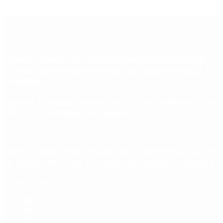
Últimas noticias
“Fuerza Suma”: el nuevo movimiento de Osvaldo
Cornide que propone un plan de desarrollo para la
Argentina
Hernán Lacunza se anotó en la carrera electoral del
PRO: “La intención es competir”
Murió Jorge Messi, el padre de Lionel Messi: así fue
su figura crucial en la carrera del capitán argentino
Redes Sociales