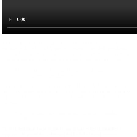
La Coordinación Nacional de Protección Civil informó en un
mensaje en la red social X que, por instrucciones de la presidenta
Claudia Sheinbaum, esa dependencia y la Secretaría de Seguridad
federal desplegaron una operación para atender la emergencia.
Murió el padre de Germán Giuliani, el abogado
argentino detenido en Venezuela
La gobernadora de Sinaloa, Geraldine Bonilla Valverde, viajó el
jueves por la noche a Los Mochis y recorrió los hospitales públicos
y privados donde se encontraban internados los heridos en el
incendio.
Putin refuerza su seguridad ante el temor a un posible
atentado
“Les brindamos todo el apoyo para que estén tranquilas y
seguras, de parte de Gobierno del Estado tienen nuestra