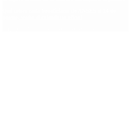
Qué cobra cada beneficiario de ANSES el 14 de
agosto, según el calendario oficial
Copyright 2025 © Todos los derechos reservados