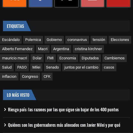
ETIQUETAS
Escándalo
Polemica
Gobierno
coronavirus
tensión
Elecciones
Alberto Fernandez
Macri
Argentina
cristina kirchner
mauricio macri
Dolar
FMI
Economia
Diputados
Cambiemos
Salud
PASO
Milei
Senado
juntos por el cambio
casos
inflacion
Congreso
CFK
LO MÁS VISTO
Riesgo país: las razones por las que sigue sin bajar de los 400 puntos
Quiénes son los gobernadores más alineados con Javier Milei y por qué