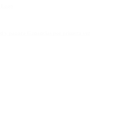
e Loan
rd y pagará Ganancias por primera vez