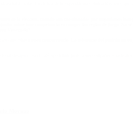
ndoza habló sobre los dichos de la expresidenta Cristina Kirchner, que 
entro de la elección, cuando son cuestionadas por organismos ind
echa sobre una competencia es romper las reglas de juego. No sé e
como Venezuela”.
scartó que
“haya poca concurrencia. La asistencia del padrón no baj
dicional desayuno en el café Sportman, junto a sus compañeros radicales
cundo Moyano