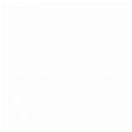
Últimas noticias
Qué dijo Candela Arizaga tras el escándalo con Fa
Quiénes declararon en el juicio por la desaparición d
Aerolíneas Argentinas cerró 2025 con ganancias réco
Redes Sociales