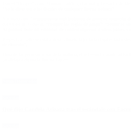
Tras el “blooper” como él mismo calificó, el actual gobernador de Me
“Yo le diría eso a los fiscales de cualquier fuerza política”
.
Y remarcó que “
seguramente está tratando de generar sospecha d
del Frente de Todos de
“romper las reglas de juego”
:
“Sembrar sosp
Argentina tiene un estándar de control superior a otros países, 
Respecto a cómo se estaba desarrollando la jornada el gobernador de
de elección”.
Durante las primeras horas de la mañana, el gobernador asistió al tra
candidata a diputada Jimena Latorre.
Notas Destacadas
Sociedad
Qué dijo Candela Arizaga tras el escándalo con Fa
Sociedad