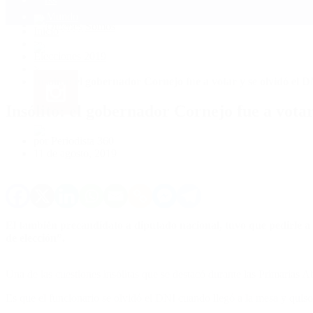
Mundo
Quiénes Somos
Inicio
>
Elecciones 2019
>
Insólito: el gobernador Cornejo fue a votar y se olvidó el 
Insólito: el gobernador Cornejo fue a votar
por Periodista 360
11 de agosto, 2019
El también precandidato a diputado nacional, tuvo que pedirle a s
de elección”.
Una de las cuestiones insólitas que se destacó durante las Primarias 
Es que el funcionario se olvidó el DNI cuando llegó a la mesa y quiso 