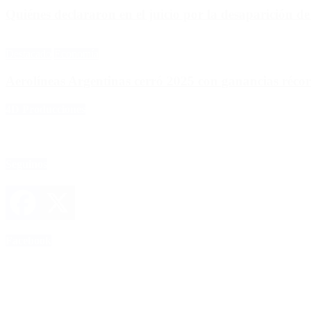
Quiénes declararon en el juicio por la desaparición d
Destacado
Economía
Aerolíneas Argentinas cerró 2025 con ganancias réco
4D Producciones
Seguinos
Facebook