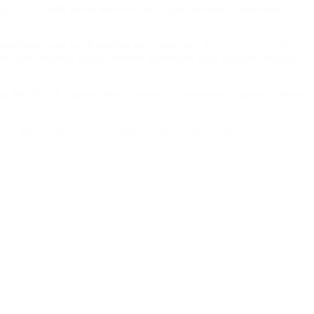
dijo que
“nadie debía moverse hasta que termine el recuento”:
ependientes que no dependen del Gobierno” y
acusó a la candidata
n qué contexto lo dijo, vienen diciéndolo hace bastante tiempo.
a del 70%. La gente viene a votar y lo hace con su mejor criterio
: los intendentes Rodolfo Suárez y Tadeo García Zalazar y la