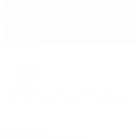
Política
Contactenos
9 de agosto, 2026
Economía
Sociedad
Quiénes Somos
Mundo
Inicio
>
Política
>
Investigarán a Federico Pinedo por supuestas
«negociaciones incompatibles»
Investigarán a Federico Pinedo por
supuestas «negociaciones incompatibles»
por Periodista 360
9 de febrero, 2017