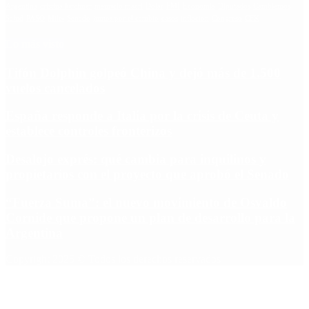
Argentina
cristina kirchner
mauricio macri
Dolar
FMI
Economia
Diputados
Cambiemos
Salud
PASO
Milei
Senado
juntos por el cambio
casos
inflacion
Congreso
CFK
Lo más visto
Tifón Dolphin golpeó China y dejó más de 1.500
vuelos cancelados
España responde a Italia por la crisis de Ceuta y
establece controles fronterizos
Desalojo exprés: qué cambia para inquilinos y
propietarios con el proyecto que aprobó el Senado
“Fuerza Suma”: el nuevo movimiento de Osvaldo
Cornide que propone un plan de desarrollo para la
Argentina
Copyright 2025 © Todos los derechos reservados