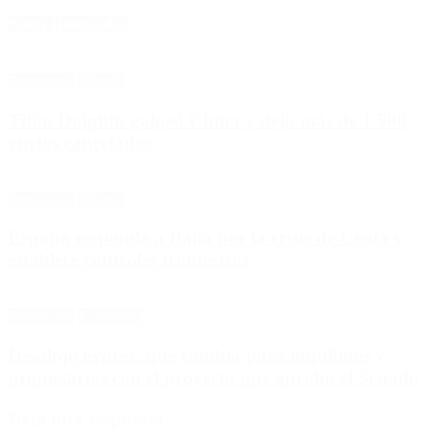
Notas Destacadas
Destacado
Mundo
Tifón Dolphin golpeó China y dejó más de 1.500
vuelos cancelados
Destacado
Mundo
España responde a Italia por la crisis de Ceuta y
establece controles fronterizos
Destacado
Economía
Desalojo exprés: qué cambia para inquilinos y
propietarios con el proyecto que aprobó el Senado
Deja una respuesta