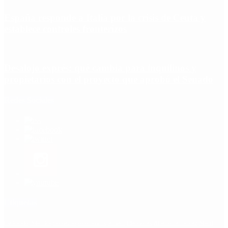
España responde a Italia por la crisis de Ceuta y
establece controles fronterizos
Desalojo exprés: qué cambia para inquilinos y
propietarios con el proyecto que aprobó el Senado
Redes Sociales
Etiquetas
Escándalo
Polemica
Gobierno
coronavirus
tensión
Elecciones
Alberto Fernandez
Macri