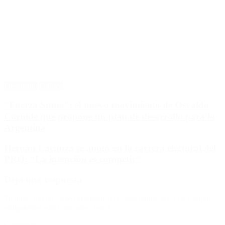
Destacado
Política
“Fuerza Suma”: el nuevo movimiento de Osvaldo
Cornide que propone un plan de desarrollo para la
Argentina
Hernán Lacunza se anotó en la carrera electoral del
PRO: “La intención es competir”
Deja una respuesta
Tu dirección de correo electrónico no será publicada.
Los campos
obligatorios están marcados con
*
Comentario
*