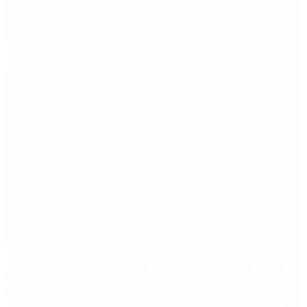
Desalojo exprés: qué cambia para inquilinos y
propietarios con el proyecto que aprobó el Senado
“Fuerza Suma”: el nuevo movimiento de Osvaldo
Cornide que propone un plan de desarrollo para la
Argentina