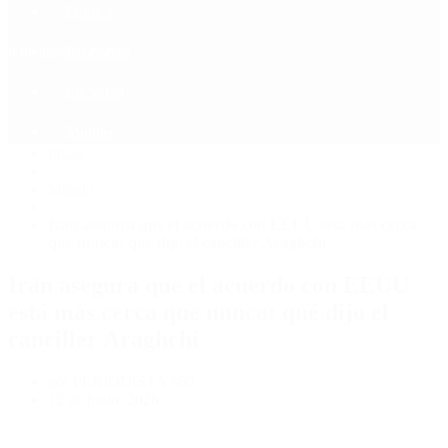
Política
Contactenos
8 de agosto, 2026
Economía
Sociedad
Quiénes Somos
Mundo
Inicio
>
Mundo
>
Irán asegura que el acuerdo con EEUU está más cerca
que nunca: qué dijo el canciller Araghchi
Irán asegura que el acuerdo con EEUU
está más cerca que nunca: qué dijo el
canciller Araghchi
por PERIODISTA 360
12 de junio, 2026