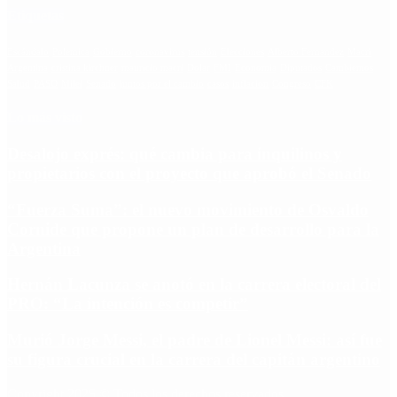
Etiquetas
Escándalo
Polemica
Gobierno
coronavirus
tensión
Elecciones
Alberto Fernandez
Macri
Argentina
cristina kirchner
mauricio macri
Dolar
FMI
Economia
Diputados
Cambiemos
Salud
PASO
Milei
Senado
juntos por el cambio
casos
inflacion
Congreso
CFK
Lo más visto
Desalojo exprés: qué cambia para inquilinos y
propietarios con el proyecto que aprobó el Senado
“Fuerza Suma”: el nuevo movimiento de Osvaldo
Cornide que propone un plan de desarrollo para la
Argentina
Hernán Lacunza se anotó en la carrera electoral del
PRO: “La intención es competir”
Murió Jorge Messi, el padre de Lionel Messi: así fue
su figura crucial en la carrera del capitán argentino
Copyright 2025 © Todos los derechos reservados