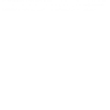
de
Relaciones Exteriores iraní
, Seyed Abbas Araghchi, afirmó que
el memorándum de entendimiento impulsado por
la mediación de
Pakistán
se encuentra más cerca que nunca de ser finalizado.