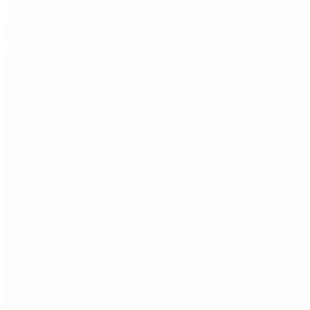
Hernán Lacunza se anotó en la carrera electoral del
PRO: “La intención es competir”
Redes Sociales