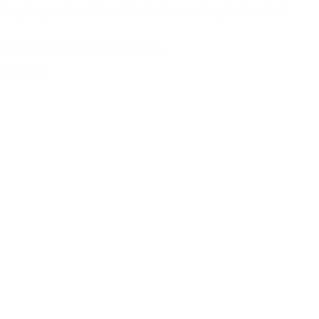
 después por orden del juez Ernesto Domenech, quien investigó
nte de periodismo Miguel Bru en 1993.
tecedentes.