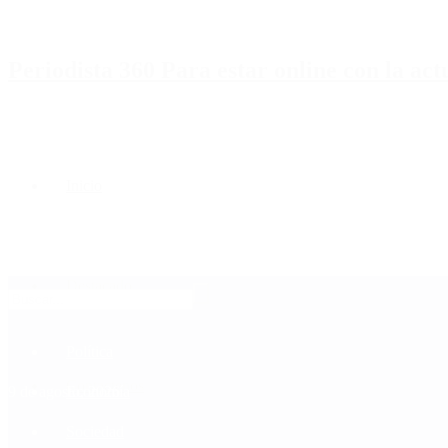
Periodista 360 Para estar online con la ac
Inicio
Destacado
Política
Contactenos
9 de agosto, 2026
Economía
Sociedad