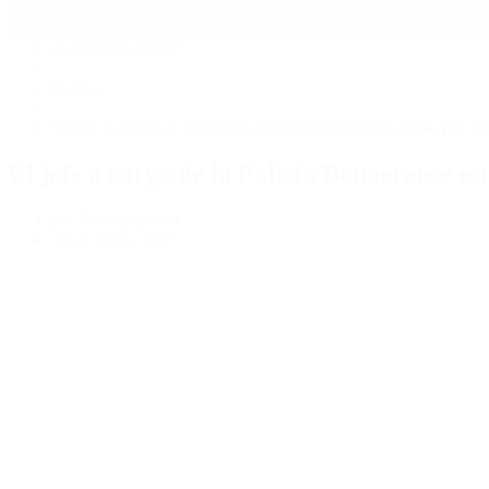
Mundo
Quiénes Somos
Inicio
>
Política
>
El jefe a cargo de la Policía Bonaerense estuvo preso por to
El jefe a cargo de la Policía Bonaerense es
por Periodista 360
12 de mayo, 2017