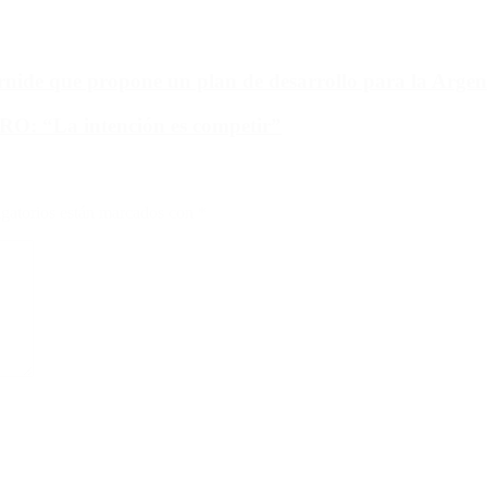
ide que propone un plan de desarrollo para la Argen
PRO: “La intención es competir”
gatorios están marcados con
*