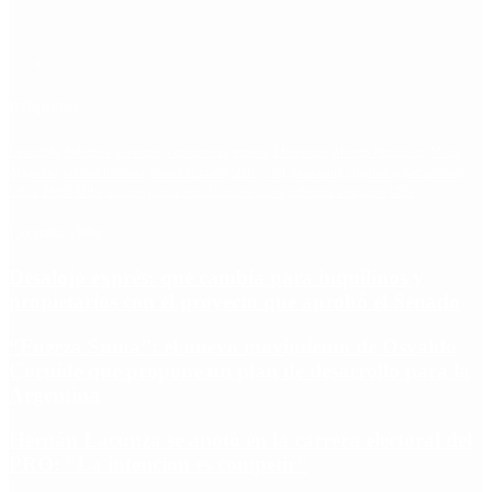
Etiquetas
Escándalo
Polemica
Gobierno
coronavirus
tensión
Elecciones
Alberto Fernandez
Macri
Argentina
cristina kirchner
mauricio macri
Dolar
FMI
Economia
Diputados
Cambiemos
Salud
PASO
Milei
Senado
juntos por el cambio
casos
inflacion
Congreso
CFK
Lo más visto
Desalojo exprés: qué cambia para inquilinos y
propietarios con el proyecto que aprobó el Senado
“Fuerza Suma”: el nuevo movimiento de Osvaldo
Cornide que propone un plan de desarrollo para la
Argentina
Hernán Lacunza se anotó en la carrera electoral del
PRO: “La intención es competir”