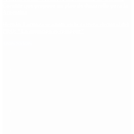
Cornide que propone un plan de desarrollo para la
Argentina
Hernán Lacunza se anotó en la carrera electoral del
PRO: “La intención es competir”
Redes Sociales