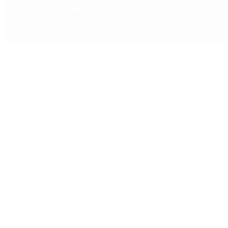
Murió Jorge Messi, el padre de Lionel Messi: así fue
su figura crucial en la carrera del capitán argentino
Copyright 2025 © Todos los derechos reservados