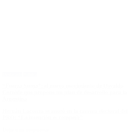
Destacado
Política
“Fuerza Suma”: el nuevo movimiento de Osvaldo
Cornide que propone un plan de desarrollo para la
Argentina
Hernán Lacunza se anotó en la carrera electoral del
PRO: “La intención es competir”
Deja una respuesta