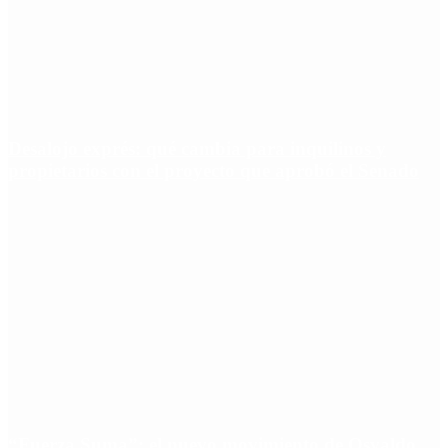
Desalojo exprés: qué cambia para inquilinos y
propietarios con el proyecto que aprobó el Senado
“Fuerza Suma”: el nuevo movimiento de Osvaldo