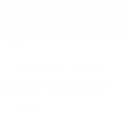
Política
Contactenos
8 de agosto, 2026
Economía
Sociedad
Quiénes Somos
Mundo
Inicio
>
Economía
>
El JP Morgan asegura que Argentina volverá a ser
“mercado emergente”
El JP Morgan asegura que Argentina
volverá a ser “mercado emergente”
por Periodista 360
25 de mayo, 2017