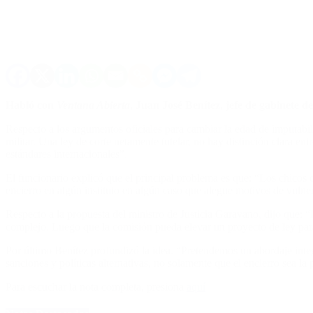
Habló con
Ventana Abierta
, Juan José Benítez, jefe de gabinete d
Respecto a los argumentos oficiales para cambiar la edad de imputabil
militar. Una ley de corte netamente tutelar, no hay distinción clara en
estándares internacionales”.
El funcionario explicó que el principal problema es que: “Los chicos
encierro en algún instituto en algún caso que alegue motivos de vulne
Respecto a la propuesta del ministro de Justicia Garavano, dijo que: “
complejo. Luego que la comisión pueda elevar un proyecto de ley para 
Por último Benítez profundizó la idea. “Pretendemos un abordaje int
sanciones y políticas alternativas, no solamente que el encierro sea la
Para escuchar la nota completa, presiona
aquí