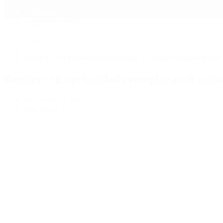
Mundo
Quiénes Somos
Inicio
>
Política
>
Benítez: “Es prioridad reemplazar el actual régimen penal
Benítez: “Es prioridad reemplazar el actu
por Periodista 360
6 de enero, 2017