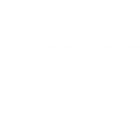
e la subsecretaría de Política Criminal, sobre la baja en la edad de 
idad, Benítez explicó: “La prioridad es lograr reemplazar el actual régi
tre los niños que necesitan atención y protección por encontrarse en situ
 que cometen un delito menores de 16 años no son juzgados y quedan a d
rabilidad y esto es incompatible internacionalmente y con la ley 26601 
Lo que propone el ministro es crear una comisión experto interdisciplin
ser discutido en 2018 y allí el Congreso decida sobre esta propuesta le
egral de todo el régimen penal juvenil. No todas las conductas merecen
 pena, esto debería ser en casos extremos”.