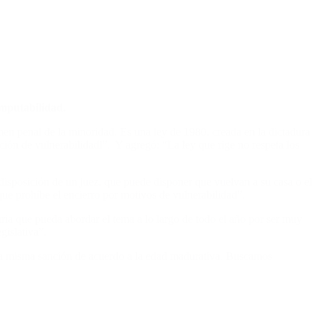
imputabilidad.
men penal de la minoridad. Es una ley de 1980, creada en la dictadura
ación de vulnerabilidadl”. Y agregó: “La ley que rige no respeta los
isposición de un juez, que puede disponer que vuelvan a su casa o el
que prohíbe el encierro por motivos de vulnerabilidad”.
aria que pueda abordar el tema a lo largo de todo el año por ser muy
gislativa”.
 la misma sanción de acuerdo a la edad madurativa. Buscamos