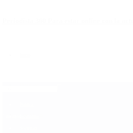
Periodista 360 Para estar online con la ac
Inicio
Destacado
Política
Contactenos
7 de agosto, 2026
Economía
Sociedad