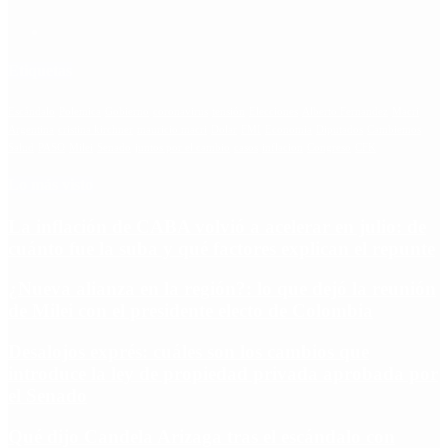
Etiquetas
Escándalo
Polemica
Gobierno
coronavirus
tensión
Elecciones
Alberto Fernandez
Macri
Argentina
cristina kirchner
mauricio macri
Dolar
FMI
Economia
Diputados
Cambiemos
Salud
PASO
Milei
Senado
juntos por el cambio
casos
inflacion
Congreso
CFK
Lo más visto
La inflación de CABA volvió a acelerar en julio: de
cuánto fue la suba y qué factores explican el repunte
¿Nueva alianza en la región?: lo que dejó la reunión
de Milei con el presidente electo de Colombia
Desalojos exprés: cuáles son los cambios que
introduce la ley de propiedad privada aprobada por
el Senado
Qué dijo Candela Arizaga tras el escándalo con