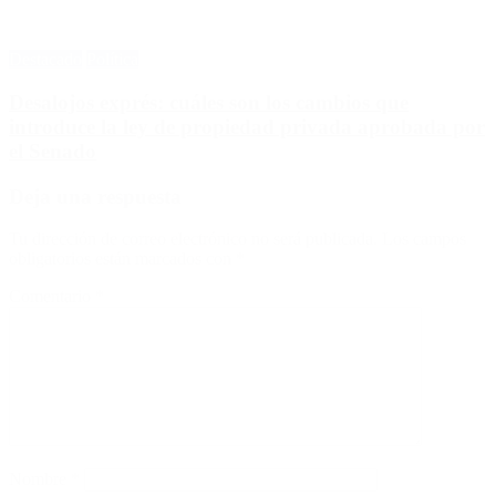
Destacado
Política
Desalojos exprés: cuáles son los cambios que
introduce la ley de propiedad privada aprobada por
el Senado
Deja una respuesta
Tu dirección de correo electrónico no será publicada.
Los campos
obligatorios están marcados con
*
Comentario
*
Nombre
*