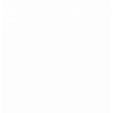
Desalojos exprés: cuáles son los cambios que
introduce la ley de propiedad privada aprobada por
el Senado
Redes Sociales