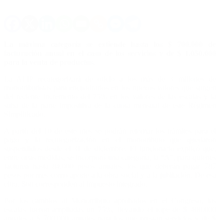
La máxima categoría se extiende hasta los $ 700.000 de
facturación anual en el caso de los servicios y de $ 1.050.000
para la venta de productos.
La AFIP recategorizará de oficio a los más de 3 millones de
monotributistas para encuadrarlos en los nuevos valores que surgen
del reciente incremento del 75% en los valores de las escalas y la
suba de la parte impositiva de la cuota mensual de este Régimen
Simplificado.
A partir del 10 de este mes se podrán retomar los trámites para el
pago y la recategorización en el monotributo que quedaron
suspendidos desde el 31 de diciembre. El funcionario explicó que,
entre otras medidas, se incorporó una categoría, la “A”, para quienes
facturen hasta 84.000 pesos anuales, los que deberán pagar 787
pesos por mes como aporte a la obra social y a la jubilación. De esa
cifra, $68 corresponden al impuesto integrado.
Por los cambios al Monotributo aprobados en el Congreso, las
escalas fueron ampliadas un 75%, llevando el tope de $ 400.000
anuales a $ 700.000 anuales para los que prestan servicios y de $