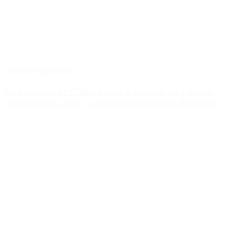
Destacado
Economía
La inflación de CABA volvió a acelerar en julio: de
cuánto fue la suba y qué factores explican el repunte