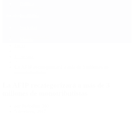
Política
Contactenos
7 de agosto, 2026
Economía
Sociedad
Quiénes Somos
Mundo
Inicio
>
Economía
>
La AFIP recategorizará a más de 3 millones de
monotributistas
La AFIP recategorizará a más de 3
millones de monotributistas
por Periodista 360
5 de enero, 2017