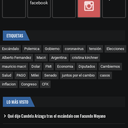
ETIQUETAS
Escándalo
Polemica
Gobierno
coronavirus
tensión
Elecciones
Alberto Fernandez
Macri
Argentina
cristina kirchner
mauricio macri
Dolar
FMI
Economia
Diputados
Cambiemos
Salud
PASO
Milei
Senado
juntos por el cambio
casos
inflacion
Congreso
CFK
LO MÁS VISTO
Qué dijo Candela Arizaga tras el escándalo con Facundo Moyano