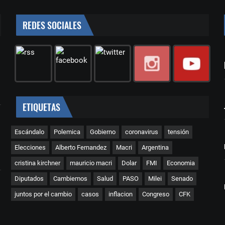
REDES SOCIALES
ETIQUETAS
Escándalo
Polemica
Gobierno
coronavirus
tensión
Elecciones
Alberto Fernandez
Macri
Argentina
cristina kirchner
mauricio macri
Dolar
FMI
Economia
Diputados
Cambiemos
Salud
PASO
Milei
Senado
juntos por el cambio
casos
inflacion
Congreso
CFK