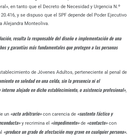
eral», en tanto que el Decreto de Necesidad y Urgencia N.º
.º 20.416, y se dispuso que el SPF depende del Poder Ejecutivo
ra Alejandra Monteoliva.
olución, resulta la responsable del diseño e implementación de una
hos y garantías más fundamentales que protegen a las personas
stablecimiento de Jóvenes Adultos, perteneciente al penal de
amiento en soledad en una celda, sin la presencia ni el
interno alojado en dicho establecimiento, o asistencia profesional»
,
«acto arbitrario»
«sustento fáctico y
de un
con carencia de
inconducta»
«impedimento»
«contacto»
y recrimina el
de
con
«produce un grado de afectación muy grave en cualquier persona».
al