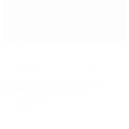
Política
Contactenos
5 de agosto, 2026
Economía
Sociedad
Quiénes Somos
Mundo
Inicio
>
Economía
>
La inflación de abril fue de 2,6% y acumuló 27,5% en
doce meses
La inflación de abril fue de 2,6% y
acumuló 27,5% en doce meses
por Periodista 360
10 de mayo, 2017