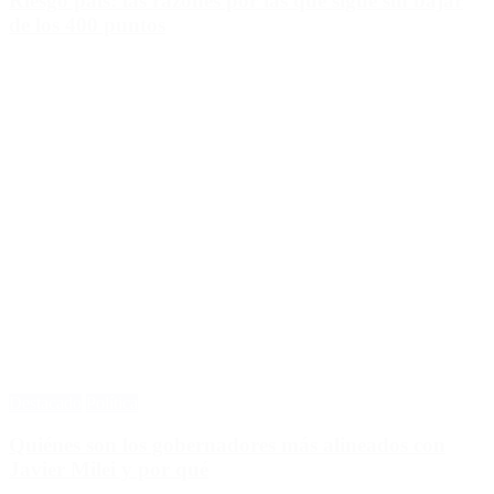
Riesgo país: las razones por las que sigue sin bajar
de los 400 puntos
Destacado
Política
Quiénes son los gobernadores más alineados con
Javier Milei y por qué