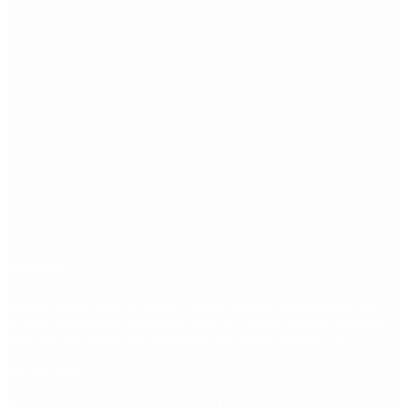
Etiquetas
Escándalo
Polemica
Gobierno
coronavirus
tensión
Elecciones
Alberto Fernandez
Macri
Argentina
cristina kirchner
mauricio macri
Dolar
FMI
Economia
Diputados
Cambiemos
Salud
PASO
Milei
Senado
juntos por el cambio
casos
inflacion
Congreso
CFK
Lo más visto