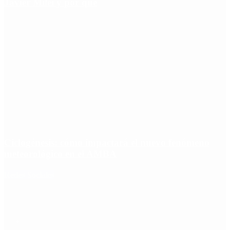
Javier Milei y por qué
Ciclogénesis: cómo impactará el nuevo fenómeno
meteorológico en el AMBA
Redes Sociales