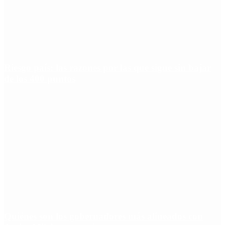
Riesgo país: las razones por las que sigue sin bajar
de los 400 puntos
Quiénes son los gobernadores más alineados con