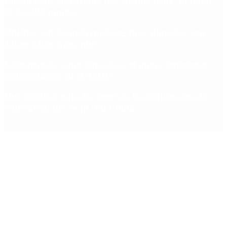
Riesgo país: las razones por las que sigue sin bajar
de los 400 puntos
Quiénes son los gobernadores más alineados con
Javier Milei y por qué
Ciclogénesis: cómo impactará el nuevo fenómeno
meteorológico en el AMBA
Qué significa para las reservas la confirmación la
renovación del swap con China
Copyright 2025 © Todos los derechos reservados