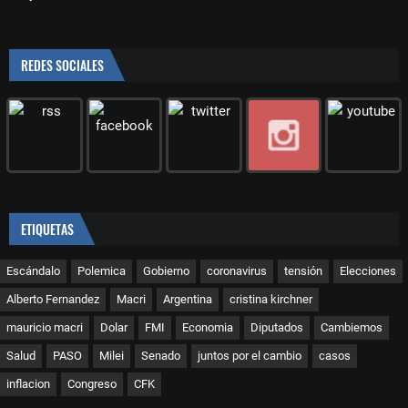
REDES SOCIALES
ETIQUETAS
Escándalo
Polemica
Gobierno
coronavirus
tensión
Elecciones
Alberto Fernandez
Macri
Argentina
cristina kirchner
mauricio macri
Dolar
FMI
Economia
Diputados
Cambiemos
Salud
PASO
Milei
Senado
juntos por el cambio
casos
inflacion
Congreso
CFK