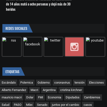
de 14 años mató a ocho personas y dejó más de 30
heridos
REDES SOCIALES
ETIQUETAS
Escándalo
Polemica
Gobierno
coronavirus
tensión
Elecciones
Alberto Fernandez
Macri
Argentina
cristina kirchner
mauricio macri
Dolar
FMI
Economia
Diputados
Cambiemos
Salud
PASO
Milei
Senado
juntos por el cambio
casos