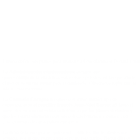
Europa define sus planes para proteger a Groenlandia si Donald Tru
La
Administración estadounidense
asegura que
quiere
comprar
la isla ártica, entre otras opciones, en las que añade
el uso de la fuerza militar para conquistarla. Dinamarca repite que la
isla no está en venta.
La
Comisión Europea
no quiso confirmar ningún tipo de
estrategia, pero
el canciller francés Jean-Nöel Barrot
adelantó el
miércoles en una entrevista radiofónica que
los planes sí existen
y
que los estaba ultimando con sus colegas británico y polaco con
conocimiento de otros países europeos.
La dirigencia europea no quiere un conflicto, mucho menos uno
armado, por lo que plantea una serie de escenarios. Barrot dijo el