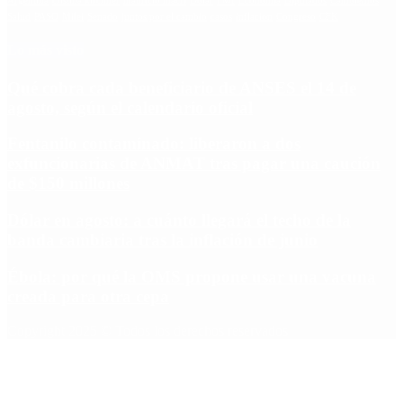
Argentina
cristina kirchner
mauricio macri
Dolar
FMI
Economia
Diputados
Cambiemos
Salud
PASO
Milei
Senado
juntos por el cambio
casos
inflacion
Congreso
CFK
Lo más visto
Qué cobra cada beneficiario de ANSES el 14 de
agosto, según el calendario oficial
Fentanilo contaminado: liberaron a dos
exfuncionarias de ANMAT tras pagar una caución
de $150 millones
Dólar en agosto: a cuánto llegará el techo de la
banda cambiaria tras la inflación de junio
Ébola: por qué la OMS propone usar una vacuna
creada para otra cepa
Copyright 2025 © Todos los derechos reservados