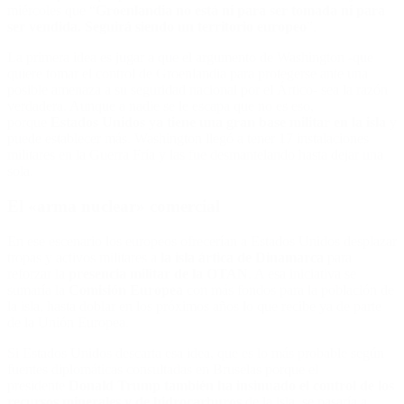
miércoles que “
Groenlandia no está ni para ser tomada ni para
ser vendida. Seguirá siendo un territorio europeo
”.
La primera idea es jugar a que el argumento de Washington -que
quiere tomar el control de Groenlandia para protegerse ante una
posible amenaza a su seguridad nacional por el Ártico- sea la razón
verdadera. Aunque a nadie se le escapa que no es eso,
porque
Estados Unidos ya tiene una gran base militar en la isla
y
puede establecer más. Washington llegó a tener 17 instalaciones
militares en la Guerra Fría y las fue desmantelando hasta dejar una
sola.
El «arma nuclear» comercial
En ese escenario los europeos ofrecerían a Estados Unidos desplazar
tropas y activos militares a
la isla ártica de Dinamarca
para
reforzar la
presencia militar de la OTAN
. A esa iniciativa se
sumaría la
Comisión Europea
con más fondos para la población de
la isla, hasta doblar en los próximos años lo que recibe ya de parte
de la Unión Europea.
Si Estados Unidos descarta esa idea, que es lo más probable según
fuentes diplomáticas consultadas en Bruselas porque el
presidente
Donald Trump también ha insinuado el control de los
recursos minerales y de hidrocarburos
de la isla, se pasaría a