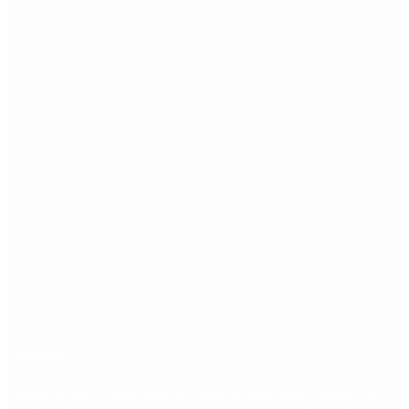
Etiquetas
Escándalo
Polemica
Gobierno
coronavirus
tensión
Elecciones
Alberto Fernandez
Macri