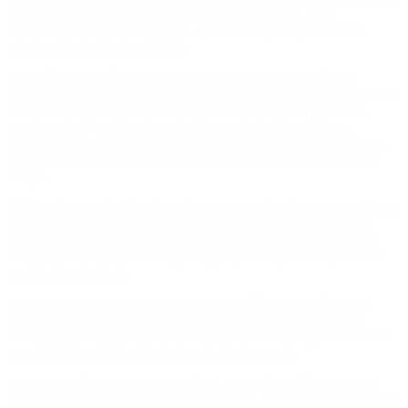
soldados europeos,
con buques y refuerzos aéreos, para
“encarecer” (en palabras de otro diplomático) cualquier intento
estadounidense de tomar la isla.
Esa sería la solución a corto plazo. A medio plazo habría que
establecer bases europeas con rotaciones entre los grandes países del
bloque con más capacidad militar para mantener una presencia
permanente. Y a medio plazo habría que trabajar también en
influencia entre los congresistas estadounidenses, algo que Europa
apenas ha hecho porque siempre pensó que se trataba de un país
amigo.
En Bruselas muchos funcionarios creen que llegados a ese punto, en
Washington
la presión del
Congreso
, y hasta de altos mandos
militares contra un conflicto que llevara al enfrentamiento militar
entre tropas estadounidenses y europeas, haría que Trump tuviera
que dar marcha atrás.
Que, ante un escenario de choques diplomáticos, económicos y,
finalmente, militares, Trump empiece a escuchar cada vez más
mensajes que le digan que tiene más que perder que ganar con una
ocupación ilegal de un territorio soberano europeo.
El riesgo está, cuenta un diplomático, “en qué pasaría si
Estados
Unidos
sigue adelante y ataca a esas tropas. Entraríamos en guerra”.