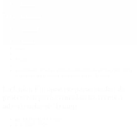
Política
Contactenos
7 de agosto, 2026
Economía
Sociedad
Quiénes Somos
Mundo
Inicio
>
Mundo
>
La Unión Europea prepara un plan de protección para
Groenlandia frente a advertencias de Trump
La Unión Europea prepara un plan de
protección para Groenlandia frente a
advertencias de Trump
por PERIODISTA 360
8 de enero, 2026