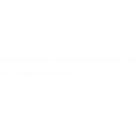
ide que propone un plan de desarrollo para la Argen
PRO: “La intención es competir”