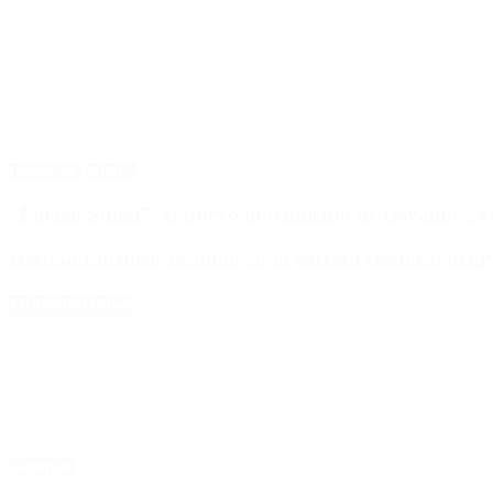
Destacado
Política
“Fuerza Suma”: el nuevo movimiento de Osvaldo Corn
Hernán Lacunza se anotó en la carrera electoral del 
4D Producciones
Seguinos