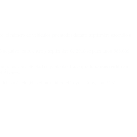
o: el número de vehículos patentados durante septiembre ascendió a
 negativo: entre enero y septiembre de 2018 se patentaron 686.089
al y nuestra actividad en particular,
hace que hayamos tenido en
l Álvarez.
elos más elegidos el mes, lideró el Toyota Etios, con 2.257