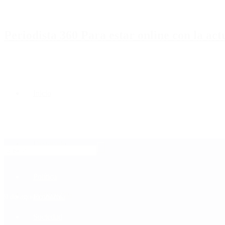
Periodista 360 Para estar online con la ac
Inicio
Destacado
Política
Contactenos
9 de agosto, 2026
Economía
Sociedad