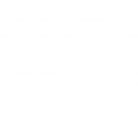
l año anterior y se proyecta un 2018 con márgenes negativos.
entina (ACARA) informó una fuerte caída en la venta de cero kilómetr
 en agosto se patentaron 65.487 unidades. El acumulado del año quedó
17, en el que se habían contabilizados 701.703 vehículos.
s turbulencias financieras que retraen la actividad económica en gener
uestra estructura comercial”
. explicó el presidente de ACARA, Danie
es, seguida por Renault (7.197) y Toyota (7.009). En cuanto a los mod
ault Kwid (1.887).