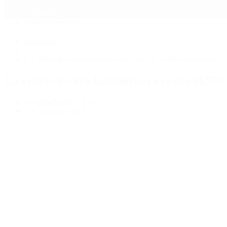
Mundo
Quiénes Somos
Inicio
>
Economía
>
La venta de cero kilómetro cayó un 34,7% en septiembre
La venta de cero kilómetro cayó un 34,7%
por PERIODISTA 360
2 de octubre, 2018